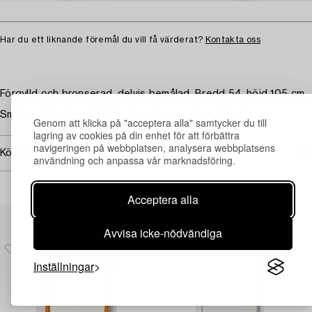
Har du ett liknande föremål du vill få värderat?
Kontakta oss
Förgylld och bronserad, delvis bemålad. Bredd 54, höjd 105 cm.
Smärre dekorbortfall. Sprickor. Vissa anlupna fläckar.
Genom att klicka på "acceptera alla" samtycker du till
lagring av cookies på din enhet för att förbättra
navigeringen på webbplatsen, analysera webbplatsens
Köpinformation
användning och anpassa vår marknadsföring.
Acceptera alla
Andra har även tittat på
Avvisa icke-nödvändiga
Inställningar