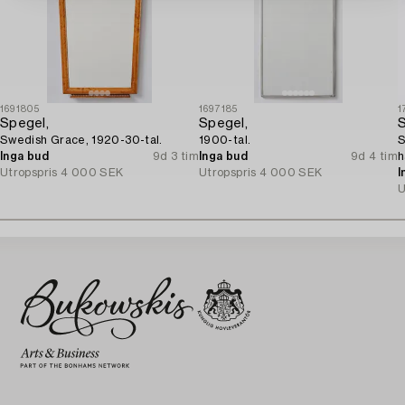
1691805
1697185
1
Spegel,
Spegel,
S
Swedish Grace, 1920-30-tal.
1900-tal.
S
Inga bud
9d 3 tim
Inga bud
9d 4 tim
h
Utropspris
4 000 SEK
Utropspris
4 000 SEK
I
U