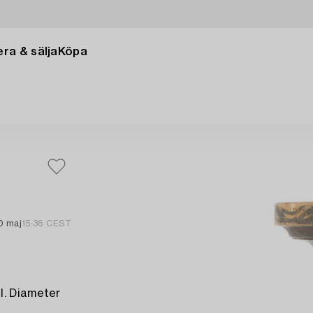
ra & sälja
Köpa
0 maj
15:36 CEST
l. Diameter