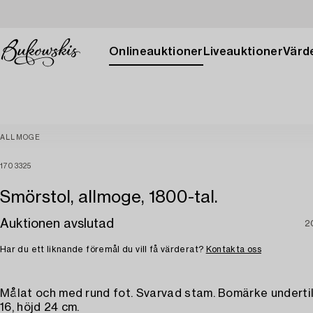
Onlineauktioner
Liveauktioner
Värde
ALLMOGE
1703325
Smörstol, allmoge, 1800-tal.
Auktionen avslutad
2
Har du ett liknande föremål du vill få värderat?
Kontakta oss
Målat och med rund fot. Svarvad stam. Bomärke undertil
16, höjd 24 cm.