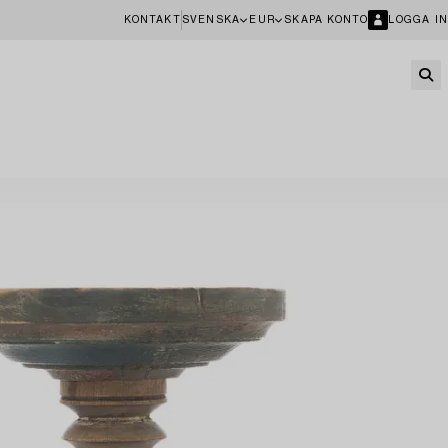
KONTAKT
SVENSKA
EUR
SKAPA KONTO
LOGGA IN