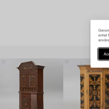
Genom 
enhet 
använd
Acc