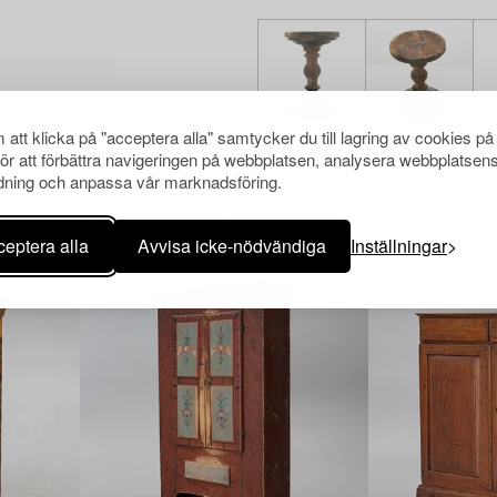
att klicka på "acceptera alla" samtycker du till lagring av cookies på
för att förbättra navigeringen på webbplatsen, analysera webbplatsen
ning och anpassa vår marknadsföring.
Andra har även tittat på
eptera alla
Avvisa icke-nödvändiga
Inställningar