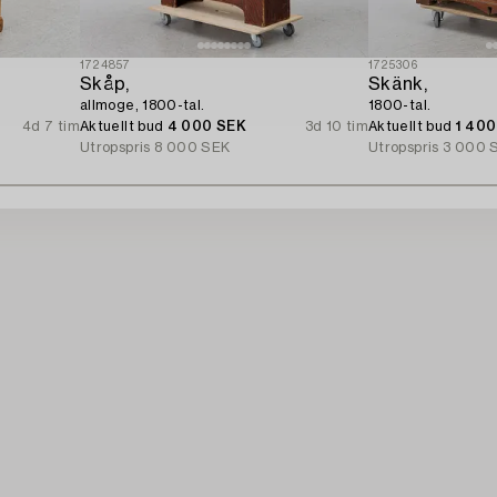
1724857
1725306
Skåp,
Skänk,
allmoge, 1800-tal.
1800-tal.
4d 7 tim
Aktuellt bud
4 000 SEK
3d 10 tim
Aktuellt bud
1 40
Utropspris
8 000 SEK
Utropspris
3 000 