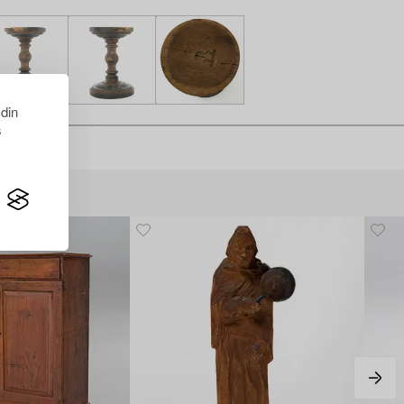
 din
s