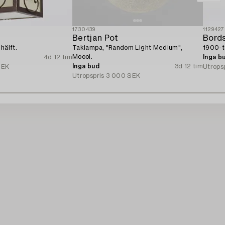
1730439
1129427
Bertjan Pot
Bord
hälft.
Taklampa, "Random Light Medium",
1900-t
Moooi.
4d 12 tim
Inga b
Inga bud
3d 12 tim
SEK
Utrops
Utropspris
3 000 SEK