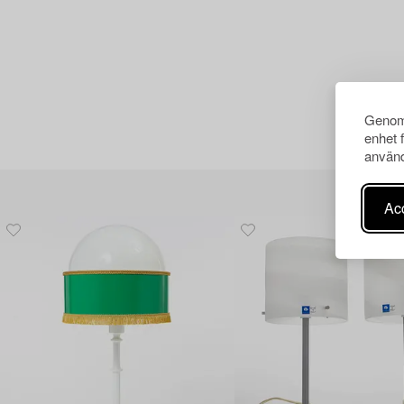
Genom 
enhet 
använd
Acc