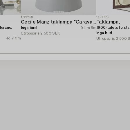
1722199
1727689
Cecile Manz taklampa "Caravaggio" för Fritz Hansen 2000-tal.
Taklampa,
Murano,
1900-talets första 
Inga bud
9 tim 5m
Inga bud
Utropspris
2 500 SEK
4d 7 tim
Utropspris
2 500 