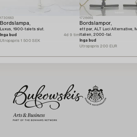
1730663
1728685
Bordslampa,
Bordslampor,
Luxus, 1900-talets slut.
ett par, ALT Luci Alternative, 
Italien, 2000-tal.
Inga bud
4d 9 tim
Inga bud
Utropspris
1 500 SEK
Utropspris
200 EUR