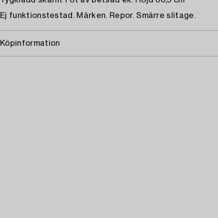
Tygklädd skärm. Fot av betsad ek. Höjd 66,5 cm
Ej funktionstestad. Märken. Repor. Smärre slitage.
Köpinformation