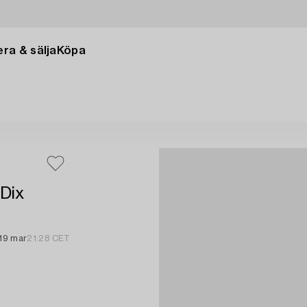
ra & sälja
Köpa
 Dix
19 mar
21:28 CET