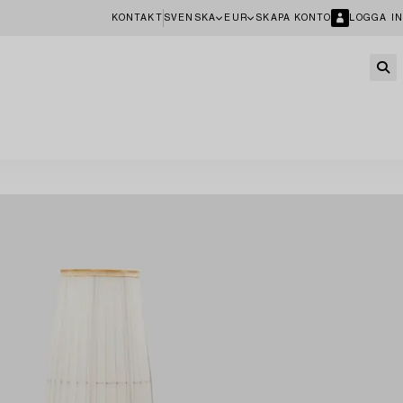
KONTAKT
SVENSKA
EUR
SKAPA KONTO
LOGGA IN