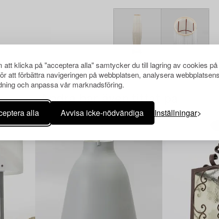
att klicka på "acceptera alla" samtycker du till lagring av cookies på
för att förbättra navigeringen på webbplatsen, analysera webbplatsen
ning och anpassa vår marknadsföring.
Andra har även tittat på
eptera alla
Avvisa icke-nödvändiga
Inställningar