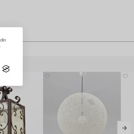
 din
s