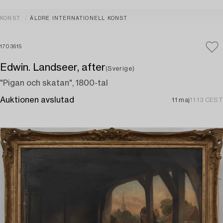
KONST
ÄLDRE INTERNATIONELL KONST
1703615
Edwin. Landseer, after
(Sverige)
"Pigan och skatan", 1800-tal
Auktionen avslutad
11 maj
11:13 CEST