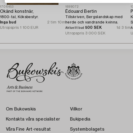
1706453
1699072
1
Okänd konstnär,
Édouard Bertin
P
1800-tal, Köksbestyr.
Tillskriven, Bergslandskap med
K
Inga bud
2 tim 10m
herde och vandrande kvinna.
S
Utropspris
1 100 EUR
500 SEK
1d 3 tim
Aktuellt bud
A
Utropspris
3 000 SEK
U
Om Bukowskis
Villkor
Kontakta våra specialister
Bukipedia
Våra Fine Art-resultat
Systembolagets