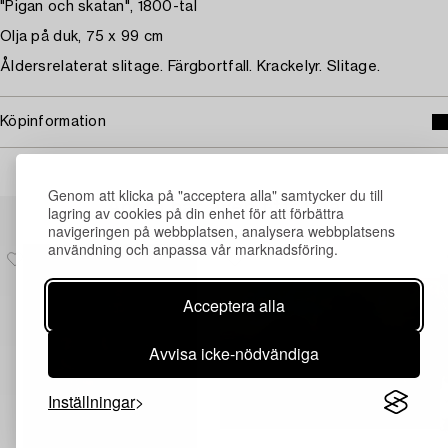
"Pigan och skatan", 1800-tal
Olja på duk, 75 x 99 cm
Åldersrelaterat slitage. Färgbortfall. Krackelyr. Slitage.
Köpinformation
Genom att klicka på "acceptera alla" samtycker du till
Andra har även tittat på
lagring av cookies på din enhet för att förbättra
navigeringen på webbplatsen, analysera webbplatsens
användning och anpassa vår marknadsföring.
Acceptera alla
Avvisa icke-nödvändiga
Inställningar