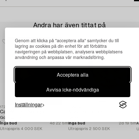
Andra har även tittat på
Genom att klicka på "acceptera alla" samtycker du till
lagring av cookies på din enhet för att förbättra
navigeringen på webbplatsen, analysera webbplatsens
användning och anpassa vår marknadsföring.
Acceptera alla
Avvisa icke-nödvändiga
Inställningar
1727369
1720896
1
Carl Wilhelm Nordgren
Nisse Zetterberg
L
Gossporträtt.
Skiss.
S
Inga bud
4d 22 tim
Inga bud
2d 19 tim
A
Utropspris
4 000 SEK
Utropspris
2 500 SEK
U