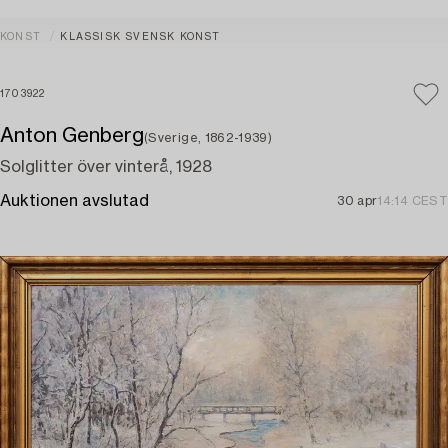
KONST
KLASSISK SVENSK KONST
1703922
Anton Genberg
(Sverige, 1862-1939)
Solglitter över vinterå, 1928
Auktionen avslutad
30 apr
14:14 CEST