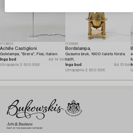
1713805
1729990
1
Achille Castiglioni
Bordslampa,
B
Golvlampa, "Brera", Flos, Italien.
Gusums bruk, 1900-talets första
e
Inga bud
4d 14 tim
hälft.
M
Utropspris
2 500 SEK
Inga bud
6d 13 tim
I
Utropspris
2 500 SEK
U