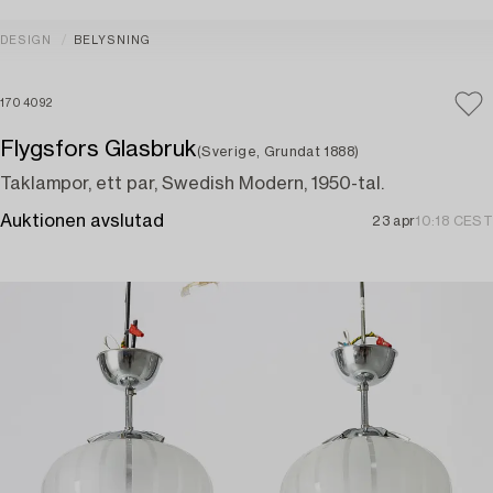
DESIGN
BELYSNING
1704092
Flygsfors Glasbruk
(Sverige, Grundat 1888)
Taklampor, ett par, Swedish Modern, 1950-tal.
Auktionen avslutad
23 apr
10:18 CEST