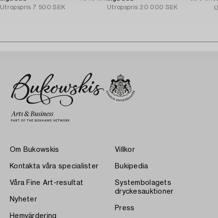
Utropspris
7 500 SEK
Utropspris
20 000 SEK
U
Om Bukowskis
Villkor
Kontakta våra specialister
Bukipedia
Våra Fine Art-resultat
Systembolagets
dryckesauktioner
Nyheter
Press
Hemvärdering