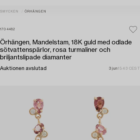
SMYCKEN
ÖRHÄNGEN
1704482
Örhängen, Mandelstam, 18K guld med odlade
sötvattenspärlor, rosa turmaliner och
briljantslipade diamanter
Auktionen avslutad
3 jun
15:43 CEST