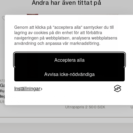
Andra har även tittat på
Genom att klicka på "acceptera alla" samtycker du till
lagring av cookies på din enhet för att förbättra
navigeringen på webbplatsen, analysera webbplatsens
användning och anpassa vår marknadsföring.
Acceptera alla
Avvisa icke-nödvändiga
1730174
1727920
1
Gallerimatta,
Matta,
M
Inställningar
Rudbar, ca 383 x 66 cm.
Old Bidjar, Västra Persien, ca 174 x
K
Inga bud
18m 53s
115 cm.
r
Utropspris
300 EUR
Inga bud
6d
I
Utropspris
2 500 SEK
U