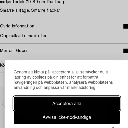
midjestorlek 79-89 cm. Dustbag.
Smärre slitage. Smärre fläckar.
Övrig information
Originalkvitto medföljer.
Mer om Gucci
Köpinformation
Genom att klicka på "acceptera alla" samtycker du till
lagring av cookies på din enhet för att förbättra
navigeringen på webbplatsen, analysera webbplatsens
användning och anpassa vår marknadsföring.
Andra har även tittat på
Acceptera alla
Avvisa icke-nödvändiga