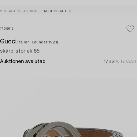
VINTAGE & FASHION
ACCESSOARER
1705613
Gucci
(Italien, Grundat 1921)
skärp, storlek 85
Auktionen avslutad
17 apr
16:12 CEST