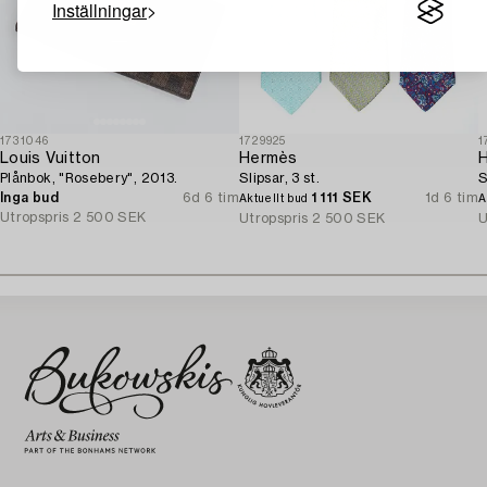
Inställningar
1731046
1729925
1
Louis Vuitton
Hermès
Plånbok, "Rosebery", 2013.
Slipsar, 3 st.
S
Inga bud
6d 6 tim
1 111 SEK
1d 6 tim
Aktuellt bud
A
Utropspris
2 500 SEK
Utropspris
2 500 SEK
U