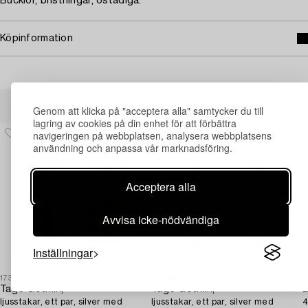
Bucklor, bristningar, ostadiga.
Köpinformation
Andra har även tittat på
Genom att klicka på "acceptera alla" samtycker du till
lagring av cookies på din enhet för att förbättra
navigeringen på webbplatsen, analysera webbplatsens
användning och anpassa vår marknadsföring.
Acceptera alla
Avvisa icke-nödvändiga
Inställningar
1731605
1731604
1
Tage Göthlin,
Tage Göthlin,
L
ljusstakar, ett par, silver med
ljusstakar, ett par, silver med
4