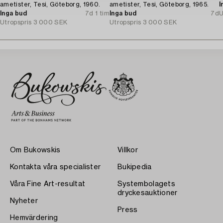
ametister, Tesi, Göteborg, 1960.
ametister, Tesi, Göteborg, 1965.
I
Inga bud
7d 1 tim
Inga bud
7d
U
Utropspris
3 000 SEK
Utropspris
3 000 SEK
Om Bukowskis
Villkor
Kontakta våra specialister
Bukipedia
Våra Fine Art-resultat
Systembolagets
dryckesauktioner
Nyheter
Press
Hemvärdering