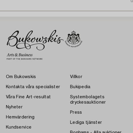
U
Om Bukowskis
Villkor
Kontakta våra specialister
Bukipedia
Våra Fine Art-resultat
Systembolagets
dryckesauktioner
Nyheter
Press
Hemvärdering
Lediga tjänster
Kundservice
Bonhams - Alla auktioner