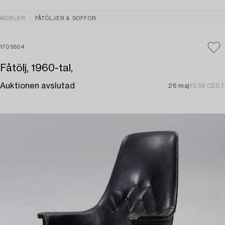
MÖBLER
FÅTÖLJER & SOFFOR
1705804
Fåtölj, 1960-tal,
Auktionen avslutad
26 maj
15:38 CEST