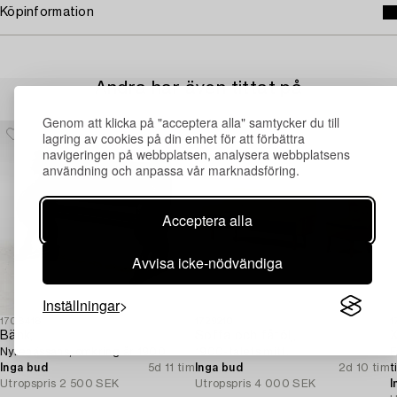
Köpinformation
Andra har även tittat på
Genom att klicka på "acceptera alla" samtycker du till
lagring av cookies på din enhet för att förbättra
navigeringen på webbplatsen, analysera webbplatsens
användning och anpassa vår marknadsföring.
Acceptera alla
Avvisa icke-nödvändiga
Inställningar
1708418
1729210
1
Bänk,
Soffa och fåtölj,
X
Nyrenässans, omkring år 1900.
1900-talets mitt.
F
Inga bud
5d 11 tim
Inga bud
2d 10 tim
t
Utropspris
2 500 SEK
Utropspris
4 000 SEK
I