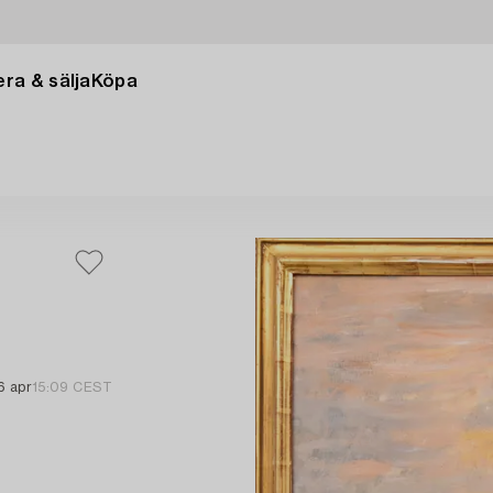
ra & sälja
Köpa
6 apr
15:09 CEST