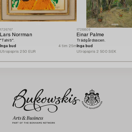
1726767
1728809
Lars Norrman
Einar Palme
"Tahiti".
Trädgårdsscen.
Inga bud
4 tim 25m
Inga bud
Utropspris
250 EUR
Utropspris
2 500 SEK