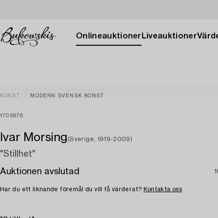
Onlineauktioner
Liveauktioner
Värde
KONST
MODERN SVENSK KONST
1705878
Ivar Morsing
(Sverige, 1919-2009)
"Stillhet"
Auktionen avslutad
1
Har du ett liknande föremål du vill få värderat?
Kontakta oss