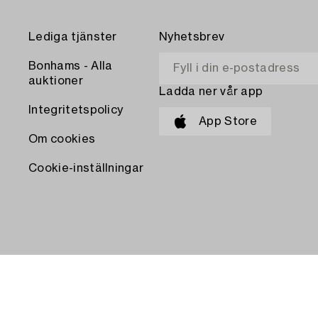
Lediga tjänster
Nyhetsbrev
Bonhams - Alla
auktioner
Ladda ner vår app
Integritetspolicy
App Store
Om cookies
Cookie-inställningar
BETALA MED