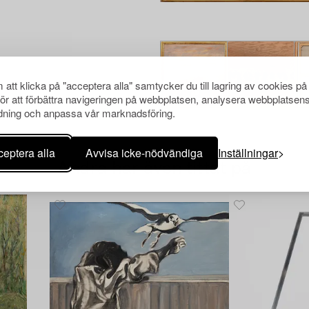
att klicka på "acceptera alla" samtycker du till lagring av cookies på
för att förbättra navigeringen på webbplatsen, analysera webbplatsen
ning och anpassa vår marknadsföring.
eptera alla
Avvisa icke-nödvändiga
Inställningar
Andra har även tittat på