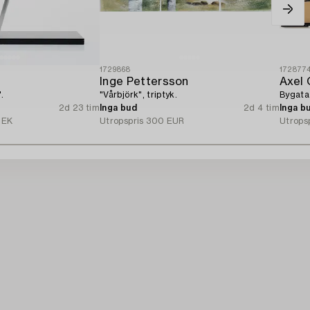
1729868
172877
Inge Pettersson
Axel 
.
"Vårbjörk", triptyk.
Bygata 
2d 23 tim
Inga bud
2d 4 tim
Inga b
SEK
Utropspris
300 EUR
Utrops