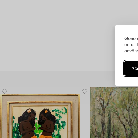
Genom 
enhet 
använd
Acc