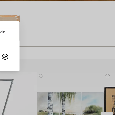
 din
s