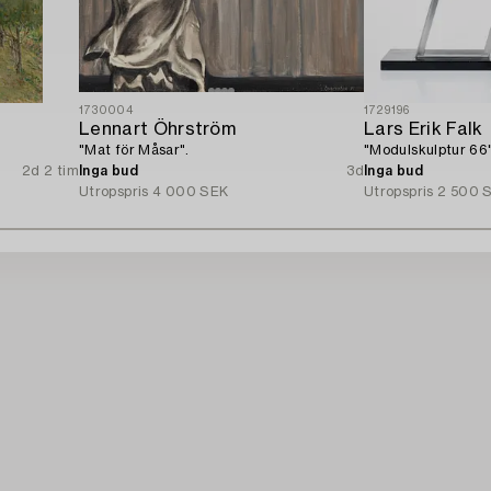
1730004
1729196
Lennart Öhrström
Lars Erik Falk
"Mat för Måsar".
"Modulskulptur 66"
2d 2 tim
Inga bud
3d
Inga bud
Utropspris
4 000 SEK
Utropspris
2 500 