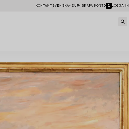
KONTAKT
SVENSKA
EUR
SKAPA KONTO
LOGGA IN