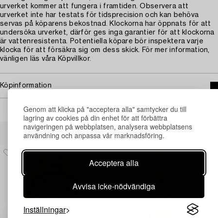
urverket kommer att fungera i framtiden. Observera att
urverket inte har testats för tidsprecision och kan behöva
servas på köparens bekostnad. Klockorna har öppnats för att
undersöka urverket, därför ges inga garantier för att klockorna
är vattenresistenta. Potentiella köpare bör inspektera varje
klocka för att försäkra sig om dess skick. För mer information,
vänligen läs våra Köpvillkor.
Köpinformation
Genom att klicka på "acceptera alla" samtycker du till
lagring av cookies på din enhet för att förbättra
navigeringen på webbplatsen, analysera webbplatsens
Andra har även tittat på
användning och anpassa vår marknadsföring.
Acceptera alla
Avvisa icke-nödvändiga
Inställningar