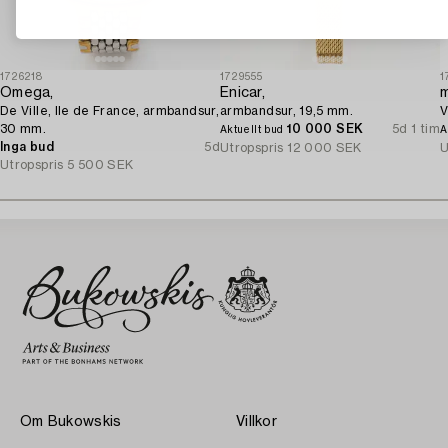
1726218
1729555
1
Omega,
Enicar,
m
De Ville, Ile de France, armbandsur,
armbandsur, 19,5 mm.
V
30 mm.
10 000 SEK
5d 1 tim
Aktuellt bud
A
Inga bud
5d
Utropspris
12 000 SEK
U
Utropspris
5 500 SEK
Om Bukowskis
Villkor