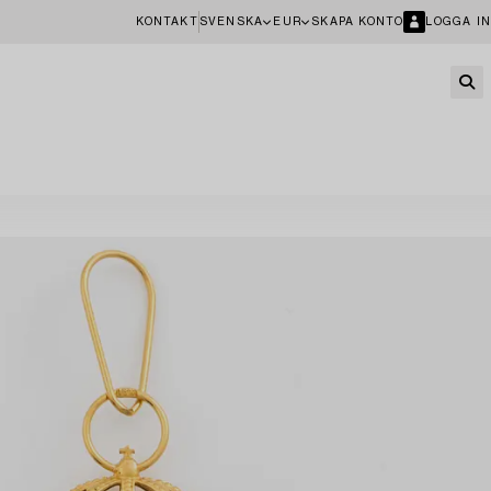
KONTAKT
SVENSKA
EUR
SKAPA KONTO
LOGGA IN