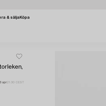
ra & sälja
Köpa
storleken,
8 apr
21:30 CEST