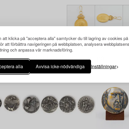
att klicka på "acceptera alla" samtycker du till lagring av cookies på
för att förbättra navigeringen på webbplatsen, analysera webbplatsen
ning och anpassa vår marknadsföring.
Andra har även tittat på
eptera alla
Avvisa icke-nödvändiga
Inställningar