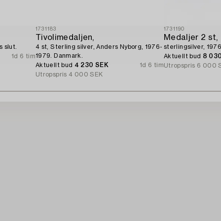
1731183
1731190
Tivolimedaljen,
Medaljer 2 st,
s slut.
4 st, Sterling silver, Anders Nyborg, 1976-
sterlingsilver, 1976
1979. Danmark.
1d 6 tim
Aktuellt bud
8 03
Aktuellt bud
4 230 SEK
1d 6 tim
Utropspris
6 000 
Utropspris
4 000 SEK