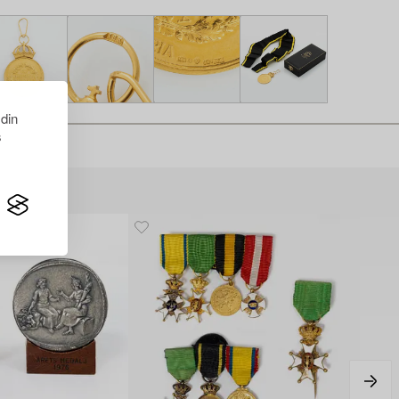
 din
s