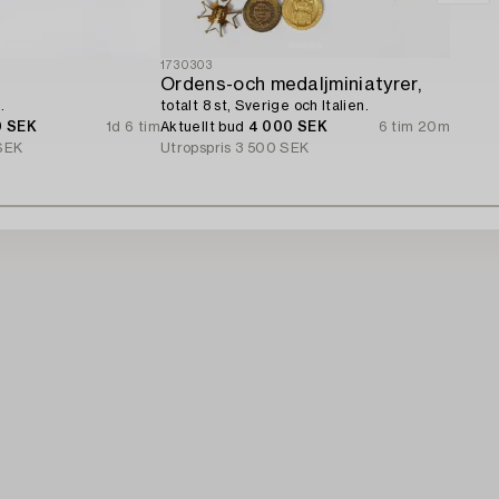
1730303
Ordens-och medaljminiatyrer,
.
totalt 8 st, Sverige och Italien.
0 SEK
1d 6 tim
Aktuellt bud
4 000 SEK
6 tim 20m
SEK
Utropspris
3 500 SEK