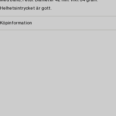
Med band, i etui. Diameter 42 mm. Vikt 34 gram.
Helhetsintrycket är gott.
Köpinformation