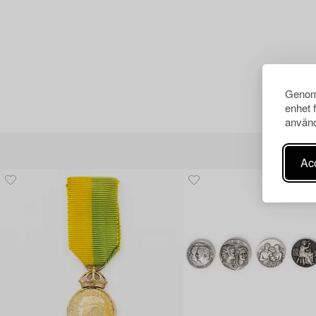
Genom 
enhet 
använd
Acc