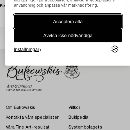
användning och anpassa vår marknadsföring.
Köpinformation
Acceptera alla
Andra har även tittat på
Avvisa icke-nödvändiga
Inställningar
Om Bukowskis
Villkor
Kontakta våra specialister
Bukipedia
Våra Fine Art-resultat
Systembolagets