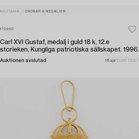
MILITARIA
ORDNAR & MEDALJER
1706153
Carl XVI Gustaf, medalj i guld 18 k, 12.e
storleken, Kungliga patriotiska sällskapet. 1996.
Auktionen avslutad
18 apr
21:30 CEST