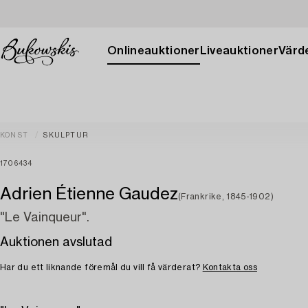
Onlineauktioner
Liveauktioner
Värde
KONST
SKULPTUR
1706434
Adrien Étienne Gaudez
(Frankrike, 1845-1902)
"Le Vainqueur".
Auktionen avslutad
Har du ett liknande föremål du vill få värderat?
Kontakta oss