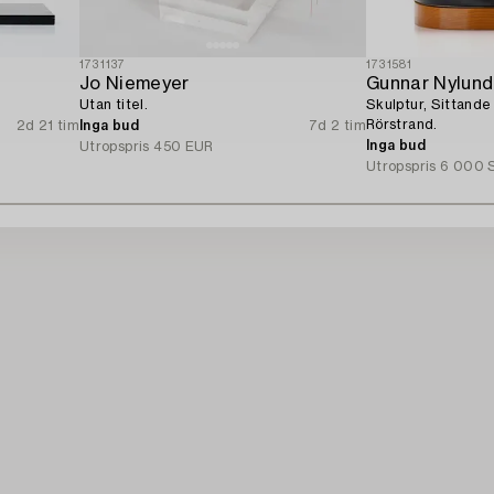
1731137
1731581
Jo Niemeyer
Gunnar Nylund
Utan titel.
Skulptur, Sittande
Rörstrand.
2d 21 tim
Inga bud
7d 2 tim
Inga bud
Utropspris
450 EUR
Utropspris
6 000 