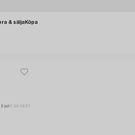
ra & sälja
Köpa
2 jul
17:26 CEST