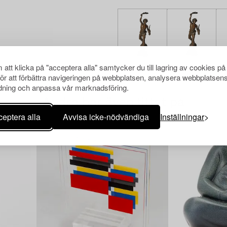
att klicka på "acceptera alla" samtycker du till lagring av cookies på
för att förbättra navigeringen på webbplatsen, analysera webbplatsen
ning och anpassa vår marknadsföring.
Andra har även tittat på
eptera alla
Avvisa icke-nödvändiga
Inställningar