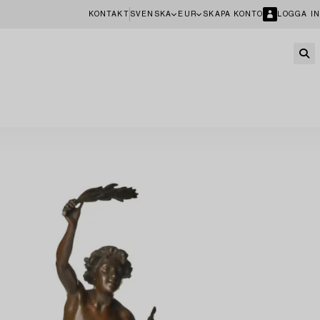
KONTAKT
SVENSKA
EUR
SKAPA KONTO
LOGGA IN