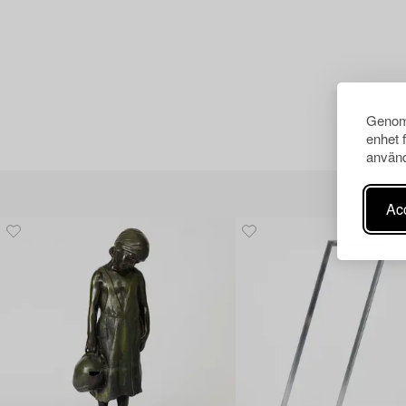
Genom 
enhet 
använd
Acc