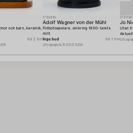
1732095
1731136
Adolf Wagner von der Mühl
Jo N
 mor och barn, keramik,
Fotbollsspelare, omkring 1900-talets
Utan ti
mitt.
Aktuel
6d 2 tim
Inga bud
6d 1 tim
Utrops
SEK
Utropspris
8 000 SEK