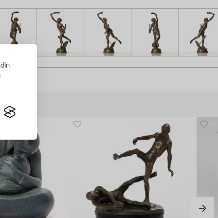
 din
s