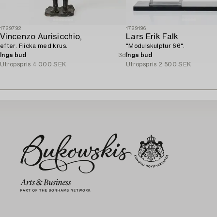
1729792
1729196
Vincenzo Aurisicchio,
Lars Erik Falk
efter. Flicka med krus.
"Modulskulptur 66".
Inga bud
3d
Inga bud
Utropspris
4 000 SEK
Utropspris
2 500 SEK