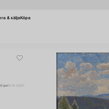
ra & sälja
Köpa
0 jun
16:41 CEST