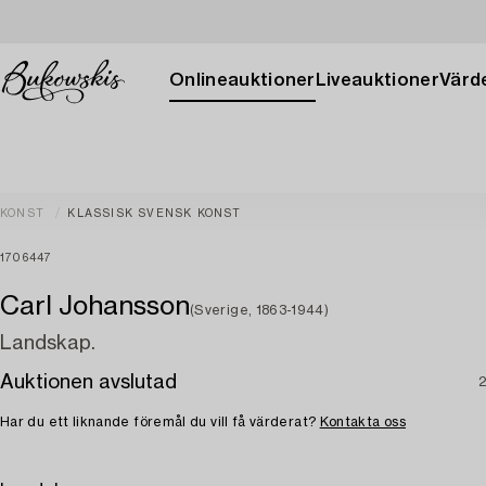
Onlineauktioner
Liveauktioner
Värde
KONST
KLASSISK SVENSK KONST
1706447
Carl Johansson
(Sverige, 1863-1944)
Landskap.
Auktionen avslutad
2
Har du ett liknande föremål du vill få värderat?
Kontakta oss