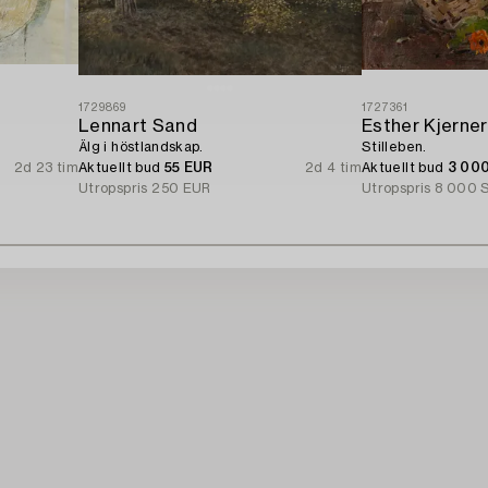
1729869
1727361
Lennart Sand
Esther Kjerner
Älg i höstlandskap.
Stilleben.
2d 23 tim
Aktuellt bud
55 EUR
2d 4 tim
Aktuellt bud
3 00
Utropspris
250 EUR
Utropspris
8 000 