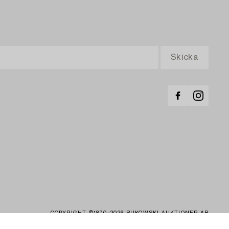
COPYRIGHT ©1870-2026 BUKOWSKI AUKTIONER AB