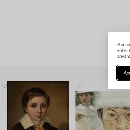
Genom 
enhet 
använd
Acc