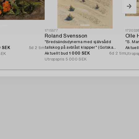
1715577
172032
Roland Svensson
Olle 
"Bredsändsdynerna med självsådd
"S. Mar
tallskog på avblåst klapper" (Gotska
0 SEK
5d 2 tim
Aktuel
Sandön).
Aktuellt bud
1 000 SEK
6d 2 tim
SEK
Utrops
Utropspris
5 000 SEK