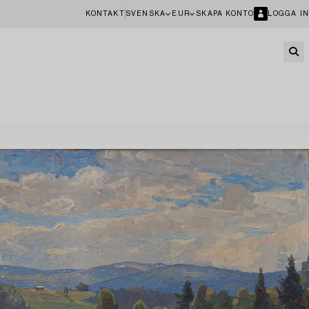
KONTAKT
SVENSKA
EUR
SKAPA KONTO
LOGGA IN