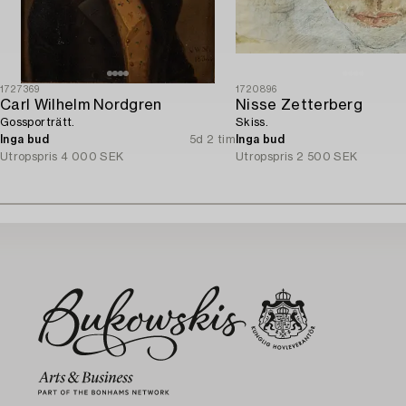
1727369
1720896
Carl Wilhelm Nordgren
Nisse Zetterberg
Gossporträtt.
Skiss.
Inga bud
5d 2 tim
Inga bud
Utropspris
4 000 SEK
Utropspris
2 500 SEK