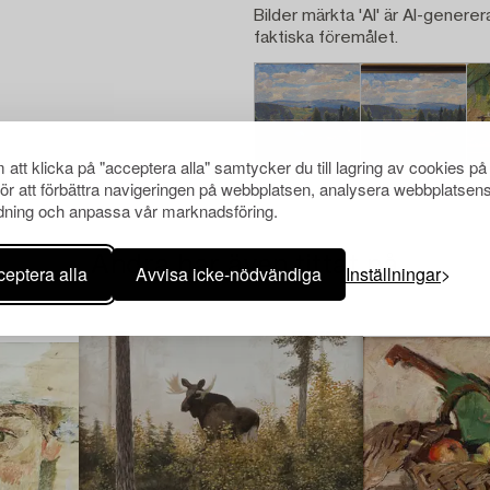
Bilder märkta 'AI' är AI-generer
faktiska föremålet.
att klicka på "acceptera alla" samtycker du till lagring av cookies på
för att förbättra navigeringen på webbplatsen, analysera webbplatsen
ning och anpassa vår marknadsföring.
Andra har även tittat på
eptera alla
Avvisa icke-nödvändiga
Inställningar