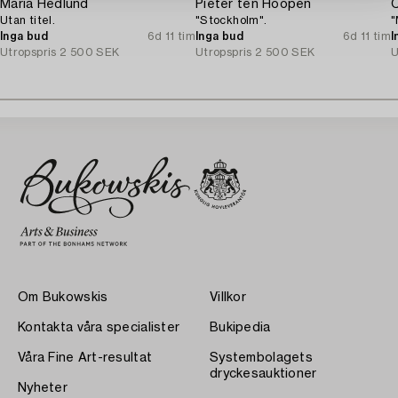
Maria Hedlund
Pieter ten Hoopen
C
Utan titel.
"Stockholm".
"
Inga bud
6d 11 tim
Inga bud
6d 11 tim
I
Utropspris
2 500 SEK
Utropspris
2 500 SEK
U
Om Bukowskis
Villkor
Kontakta våra specialister
Bukipedia
Våra Fine Art-resultat
Systembolagets
dryckesauktioner
Nyheter