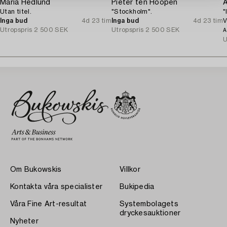
Maria Hedlund
Pieter ten Hoopen
A
Utan titel.
"Stockholm".
"
Inga bud
4d 23 tim
Inga bud
4d 23 tim
V
Utropspris
2 500 SEK
Utropspris
2 500 SEK
A
U
Om Bukowskis
Villkor
Kontakta våra specialister
Bukipedia
Våra Fine Art-resultat
Systembolagets
dryckesauktioner
Nyheter