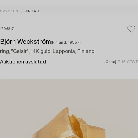
SMYCKEN
RINGAR
1706817
Björn Weckström
(Finland, 1935 -)
ring, "Geisir", 14K guld, Lapponia, Finland
Auktionen avslutad
10 maj
17:16 CEST