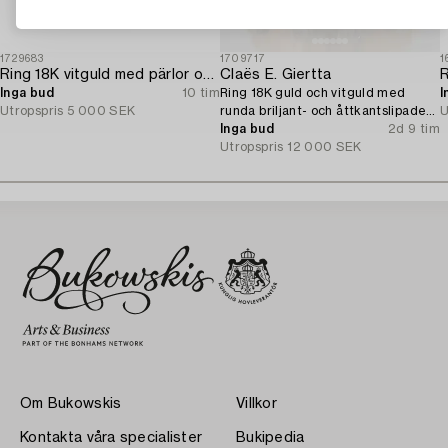
1729683
1709717
1
Ring 18K vitguld med pärlor och åttkantslipade diamanter.
Claës E. Giertta
Inga bud
10 tim
Ring 18K guld och vitguld med
I
Utropspris
5 000 SEK
runda briljant- och åttkantslipade
U
diamanter.
Inga bud
2d 9 tim
Utropspris
12 000 SEK
Om Bukowskis
Villkor
Kontakta våra specialister
Bukipedia