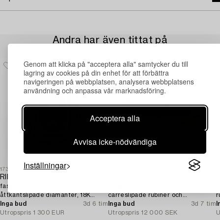
Andra har även tittat på
Genom att klicka på "acceptera alla" samtycker du till
lagring av cookies på din enhet för att förbättra
navigeringen på webbplatsen, analysera webbplatsens
användning och anpassa vår marknadsföring.
Acceptera alla
Avvisa icke-nödvändiga
Inställningar
1731551
1729334
1
RING,
Ring,
C
fasettslipad turmalin,
Engelbert, 18K guld med
R
åttkantslipade diamanter, 18K
carréslipade rubiner och
r
vitguld. A. Tillander, Helsingfors
Inga bud
3d 6 tim
briljantslipade diamanter.
Inga bud
3d 7 tim
d
I
1975.
Utropspris
1 300 EUR
Utropspris
12 000 SEK
U