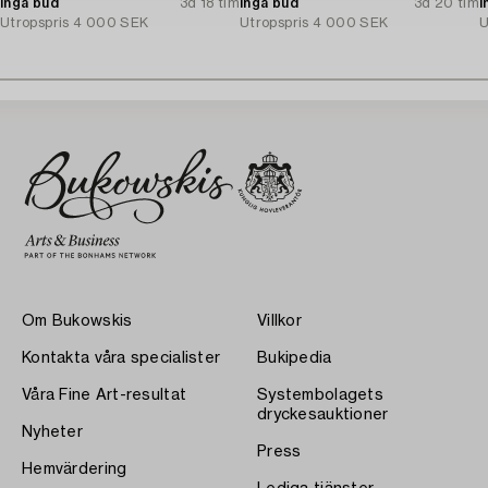
Inga bud
3d 18 tim
Inga bud
3d 20 tim
I
Utropspris
4 000 SEK
Utropspris
4 000 SEK
U
Om Bukowskis
Villkor
Kontakta våra specialister
Bukipedia
Våra Fine Art-resultat
Systembolagets
dryckesauktioner
Nyheter
Press
Hemvärdering