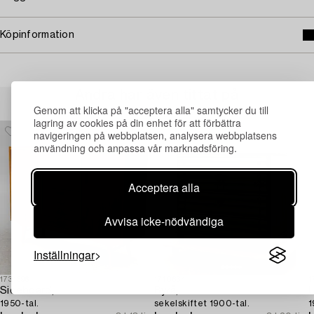
Köpinformation
Andra har även tittat på
Genom att klicka på "acceptera alla" samtycker du till
lagring av cookies på din enhet för att förbättra
navigeringen på webbplatsen, analysera webbplatsens
användning och anpassa vår marknadsföring.
Acceptera alla
Avvisa icke-nödvändiga
Inställningar
1731396
1710634
1
Sideboard,
Byrå,
L
1950-tal.
sekelskiftet 1900-tal.
1