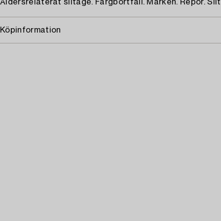
Åldersrelaterat slitage. Färgbortfall. Märken. Repor. Sli
Köpinformation