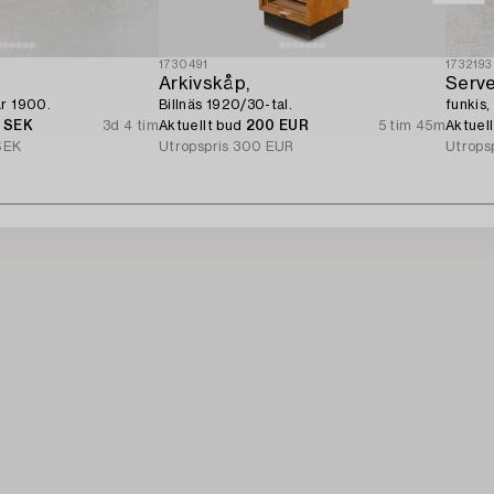
1730491
1732193
Arkivskåp,
Serve
år 1900.
Billnäs 1920/30-tal.
funkis,
0 SEK
3d 4 tim
Aktuellt bud
200 EUR
5 tim 45m
Aktuel
SEK
Utropspris
300 EUR
Utrops