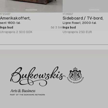
1725437
1728557
Amerikakoffert,
Sideboard / TV-bord,
sent 1800-tal.
Ligne Roset, 2000-tal.
Inga bud
5d 3 tim
Inga bud
Utropspris
2 500 SEK
Utropspris
250 EUR