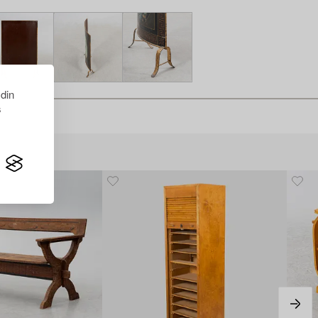
 din
s