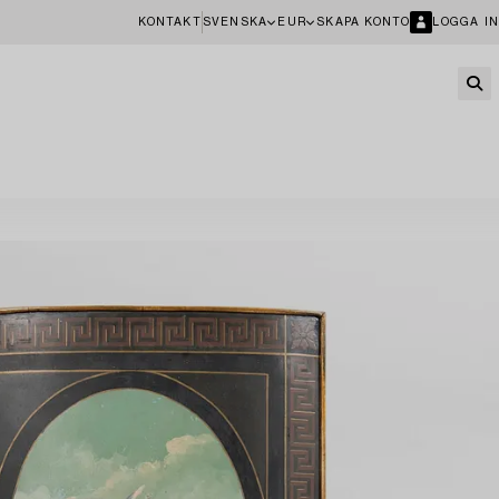
KONTAKT
SVENSKA
EUR
SKAPA KONTO
LOGGA IN