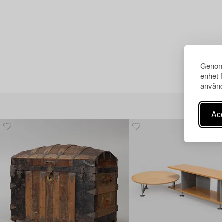
Genom 
enhet 
använd
Acc