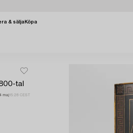
ra & sälja
Köpa
800-tal
4 maj
15:28 CEST