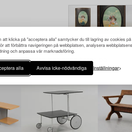
att klicka på "acceptera alla" samtycker du till lagring av cookies på
för att förbättra navigeringen på webbplatsen, analysera webbplatsen
ning och anpassa vår marknadsföring.
Andra har även tittat på
eptera alla
Avvisa icke-nödvändiga
Inställningar