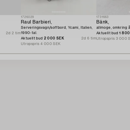
1726029
1731663
Raul Barbieri,
Bänk,
Serveringsvagn/soffbord, Ycami, Italien,
allmoge, omkring 
1990-tal.
2d 2 tim
Aktuellt bud
1 80
Aktuellt bud
2 000 SEK
2d 6 tim
Utropspris
3 000 
Utropspris
4 000 SEK