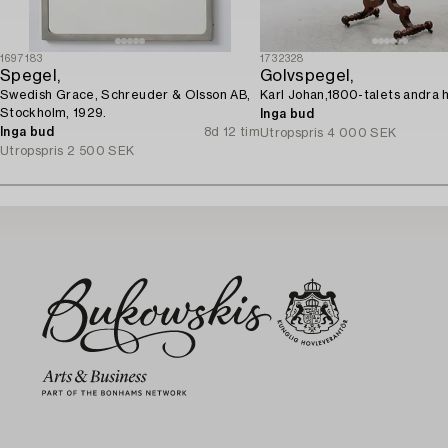
1697183
1732328
Spegel,
Golvspegel,
Swedish Grace, Schreuder & Olsson AB,
Karl Johan,1800-talets andra h
Stockholm, 1929.
Inga bud
Inga bud
8d 12 tim
Utropspris
4 000 SEK
Utropspris
2 500 SEK