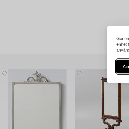
Genom 
enhet 
använd
Acc