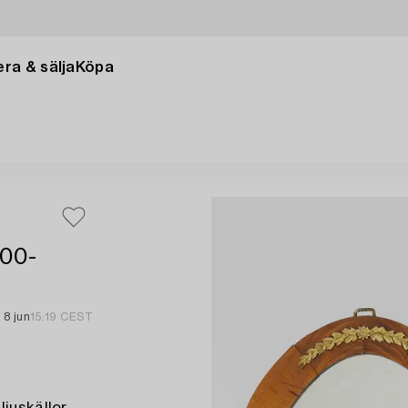
ra & sälja
Köpa
800-
8 jun
15:19 CEST