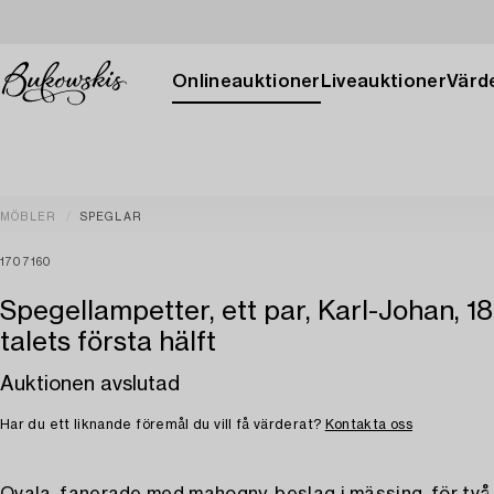
Onlineauktioner
Liveauktioner
Värde
MÖBLER
SPEGLAR
1707160
Spegellampetter, ett par, Karl-Johan, 1
talets första hälft
Auktionen avslutad
Har du ett liknande föremål du vill få värderat?
Kontakta oss