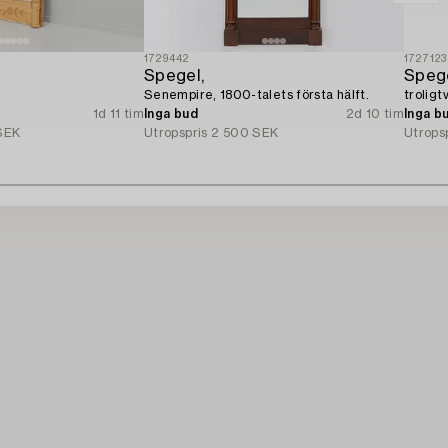
1729442
1727123
Spegel,
Spege
Senempire, 1800-talets första hälft.
troligt
1d 11 tim
Inga bud
2d 10 tim
Inga b
SEK
Utropspris
2 500 SEK
Utrops