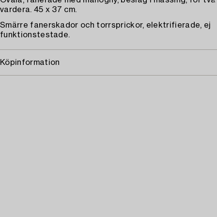
Ovala, fanerade med mahogny, beslag i mässing, för två 
vardera. 45 x 37 cm.
Smärre fanerskador och torrsprickor, elektrifierade, ej
funktionstestade.
Köpinformation