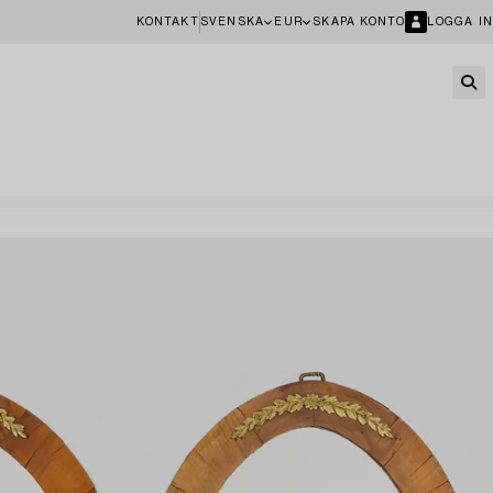
KONTAKT
SVENSKA
EUR
SKAPA KONTO
LOGGA IN