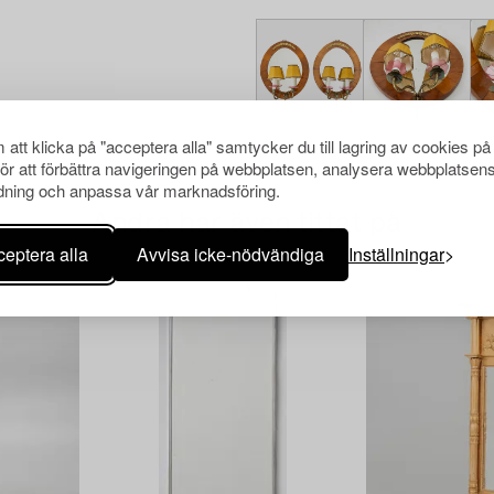
att klicka på "acceptera alla" samtycker du till lagring av cookies på
för att förbättra navigeringen på webbplatsen, analysera webbplatsen
ning och anpassa vår marknadsföring.
Andra har även tittat på
eptera alla
Avvisa icke-nödvändiga
Inställningar