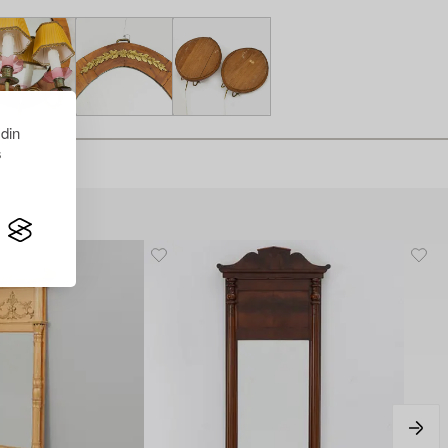
 din
s