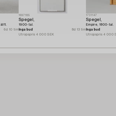
1697185
1731147
Spegel,
Spegel,
älft.
1900-tal.
Empire, 1800-tal.
6d 10 tim
Inga bud
8d 13 tim
Inga bud
Utropspris
4 000 SEK
Utropspris
4 000 