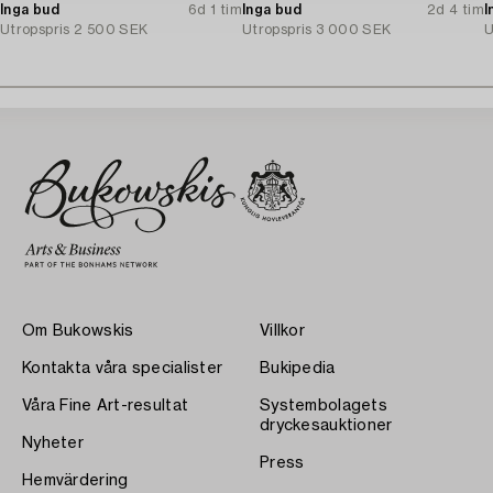
Inga bud
6d 1 tim
Inga bud
2d 4 tim
I
Utropspris
2 500 SEK
Utropspris
3 000 SEK
U
Om Bukowskis
Villkor
Kontakta våra specialister
Bukipedia
Våra Fine Art-resultat
Systembolagets
dryckesauktioner
Nyheter
Press
Hemvärdering