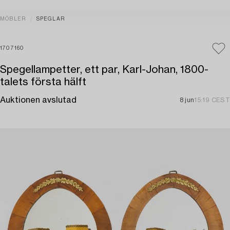
MÖBLER
SPEGLAR
1707160
Spegellampetter, ett par, Karl-Johan, 1800-
talets första hälft
Auktionen avslutad
8 jun
15:19 CEST