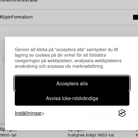
funktionstestade.
Köpinformation
Andra har även tittat på
Genom att klicka på "acceptera alla" samtycker du till
lagring av cookies på din enhet för att förbättra
navigeringen på webbplatsen, analysera webbplatsens
användning och anpassa vår marknadsföring.
Acceptera alla
Avvisa icke-nödvändiga
Inställningar
1713023
1727123
1
Spegel,
Spegel,
S
1800-tal.
troligtvis tidigt 1900-tal.
1