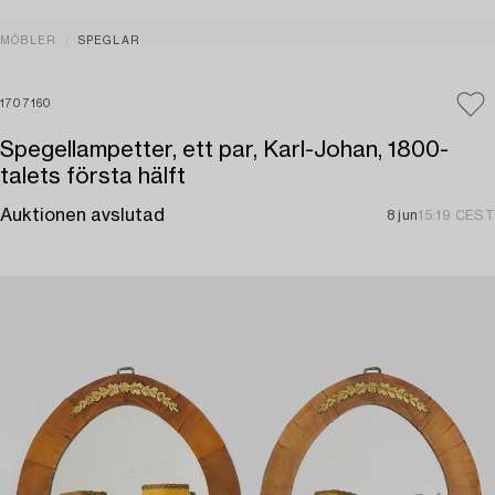
MÖBLER
SPEGLAR
1707160
Spegellampetter, ett par, Karl-Johan, 1800-
talets första hälft
Auktionen avslutad
8 jun
15:19 CEST