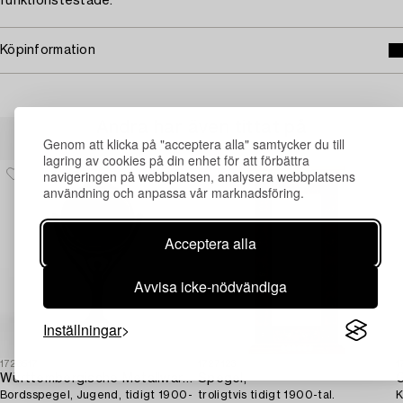
funktionstestade.
Köpinformation
Andra har även tittat på
Genom att klicka på "acceptera alla" samtycker du till
lagring av cookies på din enhet för att förbättra
navigeringen på webbplatsen, analysera webbplatsens
användning och anpassa vår marknadsföring.
Acceptera alla
Avvisa icke-nödvändiga
Inställningar
1723517
1727123
1
Württembergische Metallwarenfabrik (WMF)
Spegel,
G
Bordsspegel, Jugend, tidigt 1900-
troligtvis tidigt 1900-tal.
K