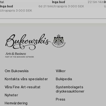
tal.
Inga bud
22 tim 14m
I
Inga bud
6d 21 tim
Utropspris
3 000 SEK
U
Utropspris
3 000 SEK
Om Bukowskis
Villkor
Kontakta våra specialister
Bukipedia
Våra Fine Art-resultat
Systembolagets
dryckesauktioner
Nyheter
Press
Hemvärdering