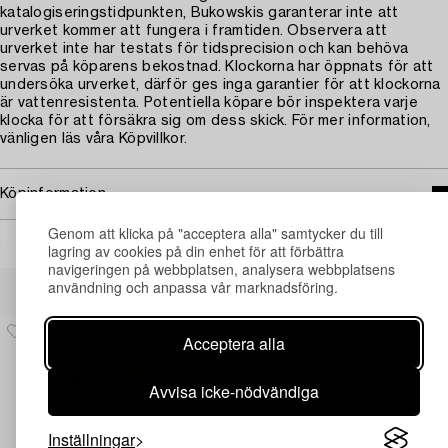
katalogiseringstidpunkten, Bukowskis garanterar inte att
urverket kommer att fungera i framtiden. Observera att
urverket inte har testats för tidsprecision och kan behöva
servas på köparens bekostnad. Klockorna har öppnats för att
undersöka urverket, därför ges inga garantier för att klockorna
är vattenresistenta. Potentiella köpare bör inspektera varje
klocka för att försäkra sig om dess skick. För mer information,
vänligen läs våra Köpvillkor.
Köpinformation
Genom att klicka på "acceptera alla" samtycker du till
lagring av cookies på din enhet för att förbättra
navigeringen på webbplatsen, analysera webbplatsens
Andra har även tittat på
användning och anpassa vår marknadsföring.
Acceptera alla
Avvisa icke-nödvändiga
Inställningar