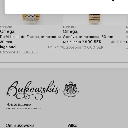
1726218
1728493
1
Omega,
Omega,
E
De Ville, Ile de France, armbandsur,
Genève, armbandsur, 33 mm.
a
30 mm.
7 500 SEK
4d 7 tim
Aktuellt bud
A
Inga bud
6d 6 tim
Utropspris
10 000 SEK
U
Utropspris
5 500 SEK
Om Bukowskis
Villkor