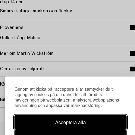
djup 14 cm.
Smärre slitage, märken och fläckar.
Proveniens
Galleri Lång, Malmö.
Mer om Martin Wickström
Omfattas av följerätt
Köpinformation
Genom att klicka på "acceptera alla" samtycker du till
lagring av cookies på din enhet för att förbättra
navigeringen på webbplatsen, analysera webbplatsens
Bildrättigheter
användning och anpassa vår marknadsföring.
Acceptera alla
Andra har även tittat på