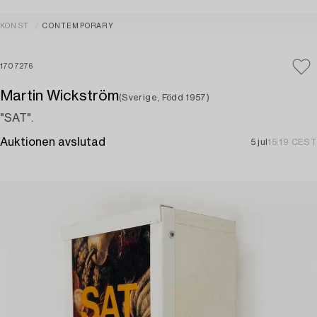
KONST
CONTEMPORARY
1707276
Martin Wickström
(Sverige, Född 1957)
"SAT".
Auktionen avslutad
5 jul
15:19 CEST