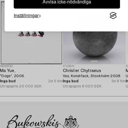
Avvisa icke-nödvändiga
Inställningar
1688630
1729511
1
Ma Yue,
Christer Chytraeus
M
"Dogs", 2006.
Vas, Konstfack, Stockholm 2008.
U
Inga bud
2d 5 tim
Inga bud
5d 8 tim
I
Utropspris
20 000 SEK
Utropspris
8 000 SEK
U