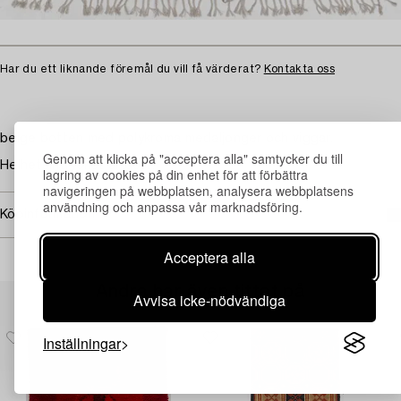
Har du ett liknande föremål du vill få värderat?
Kontakta oss
beige botten med polykroma medaljonger och viggar.
Genom att klicka på "acceptera alla" samtycker du till
Helhetsintrycket är gott.
lagring av cookies på din enhet för att förbättra
navigeringen på webbplatsen, analysera webbplatsens
användning och anpassa vår marknadsföring.
Köpinformation
Acceptera alla
Andra har även tittat på
Avvisa icke-nödvändiga
Inställningar