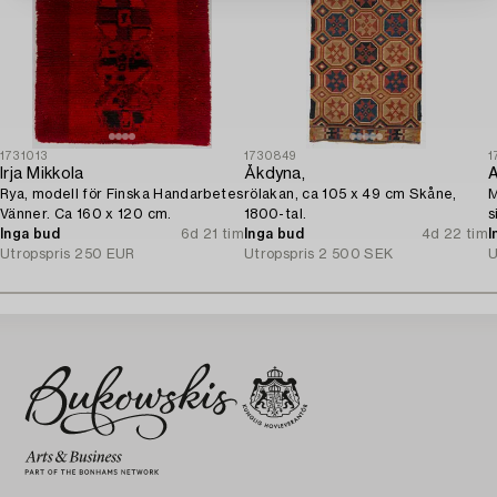
1731013
1730849
1
Irja Mikkola
Åkdyna,
A
Rya, modell för Finska Handarbetes
rölakan, ca 105 x 49 cm Skåne,
M
Vänner. Ca 160 x 120 cm.
1800-tal.
s
Inga bud
6d 21 tim
Inga bud
4d 22 tim
I
Utropspris
250 EUR
Utropspris
2 500 SEK
U