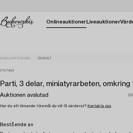
Onlineauktioner
Liveauktioner
Värde
SAMLARFÖREMÅL
ÖVRIGT
1707402
Parti, 3 delar, miniatyrarbeten, omkring
Auktionen avslutad
20
Har du ett liknande föremål du vill få värderat?
Kontakta oss
Bestående av