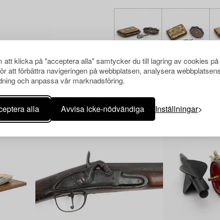
att klicka på "acceptera alla" samtycker du till lagring av cookies på
för att förbättra navigeringen på webbplatsen, analysera webbplatsen
ning och anpassa vår marknadsföring.
Andra har även tittat på
eptera alla
Avvisa icke-nödvändiga
Inställningar