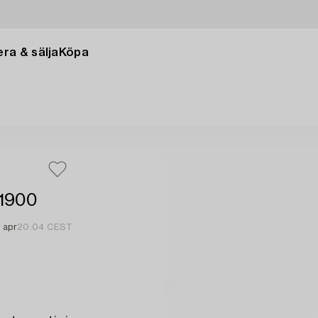
ra & sälja
Köpa
 1900
 apr
20:04 CEST