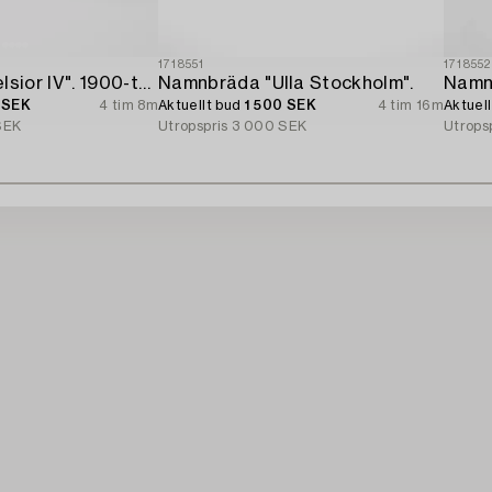
1718551
1718552
Släplogg "Excelsior IV". 1900-talets mitt.
Namnbräda "Ulla Stockholm".
 SEK
4 tim 8m
Aktuellt bud
1 500 SEK
4 tim 16m
Aktuel
SEK
Utropspris
3 000 SEK
Utrops