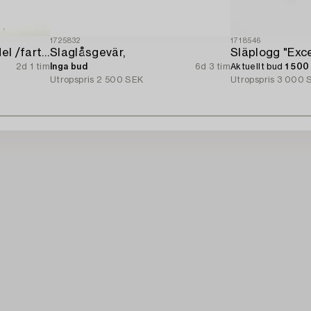
1725832
1718546
Sagafjord resebyråmodel /fartygsmodel.
Slaglåsgevär,
2d 1 tim
Inga bud
6d 3 tim
Aktuellt bud
1 500
Utropspris
2 500 SEK
Utropspris
3 000 