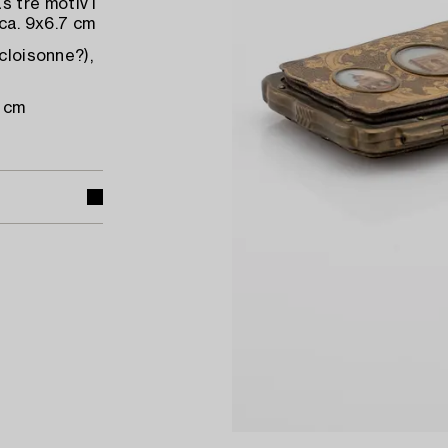
 tre motiv i
 ca. 9x6.7 cm
cloisonne?),
5 cm