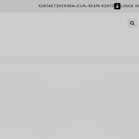
KONTAKT
SVENSKA
EUR
SKAPA KONTO
LOGGA IN