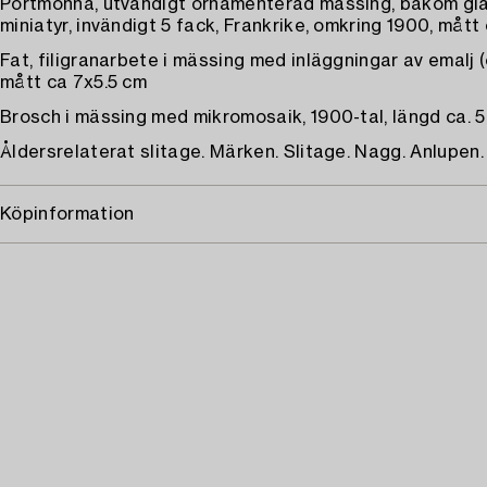
Portmonnä, utvändigt ornamenterad mässing, bakom glas
miniatyr, invändigt 5 fack, Frankrike, omkring 1900, mått
Fat, filigranarbete i mässing med inläggningar av emalj (
mått ca 7x5.5 cm
Brosch i mässing med mikromosaik, 1900-tal, längd ca. 
Åldersrelaterat slitage. Märken. Slitage. Nagg. Anlupen.
Köpinformation