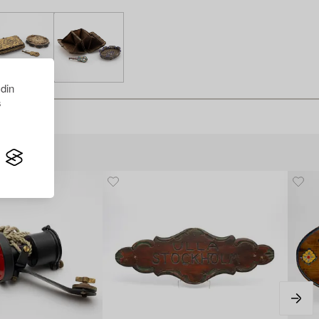
 din
s