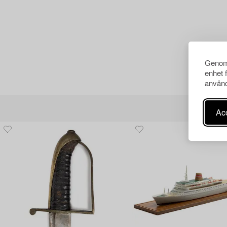
Genom 
enhet 
använd
Acc