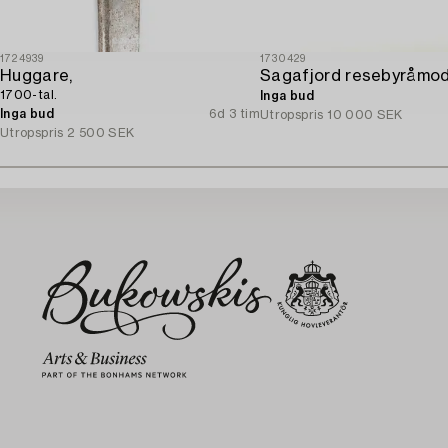
1724939
1730429
Huggare,
1700-tal.
Inga bud
Inga bud
6d 3 tim
Utropspris
10 000 SEK
Utropspris
2 500 SEK