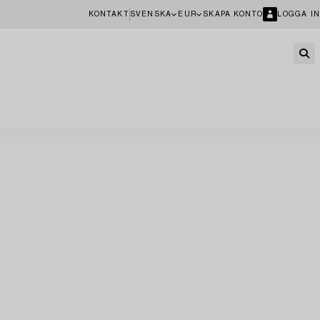
KONTAKT
SVENSKA
EUR
SKAPA KONTO
LOGGA IN