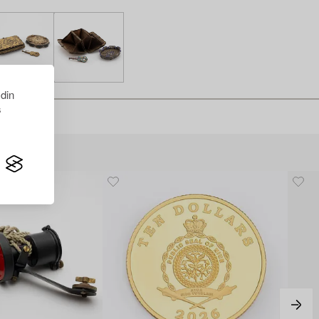
 din
s