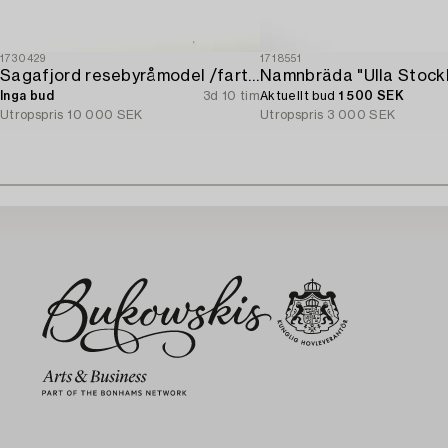
1730429
1718551
Sagafjord resebyråmodel /fartygsmodel.
Namnbräda "Ulla Stock
Inga bud
3d 10 tim
Aktuellt bud
1 500 SEK
Utropspris
10 000 SEK
Utropspris
3 000 SEK