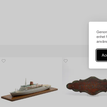
Genom 
enhet 
använd
Acc