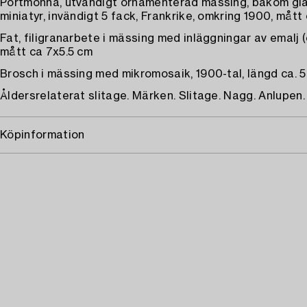
Portmonnä, utvändigt ornamenterad mässing, bakom glas
miniatyr, invändigt 5 fack, Frankrike, omkring 1900, mått
Fat, filigranarbete i mässing med inläggningar av emalj (
mått ca 7x5.5 cm
Brosch i mässing med mikromosaik, 1900-tal, längd ca. 
Åldersrelaterat slitage. Märken. Slitage. Nagg. Anlupen.
Köpinformation