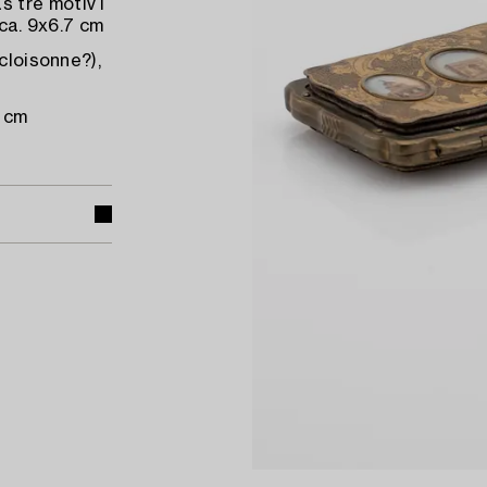
 tre motiv i
 ca. 9x6.7 cm
cloisonne?),
5 cm