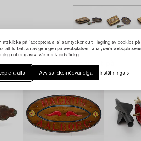
att klicka på "acceptera alla" samtycker du till lagring av cookies på
för att förbättra navigeringen på webbplatsen, analysera webbplatsen
ning och anpassa vår marknadsföring.
Andra har även tittat på
eptera alla
Avvisa icke-nödvändiga
Inställningar