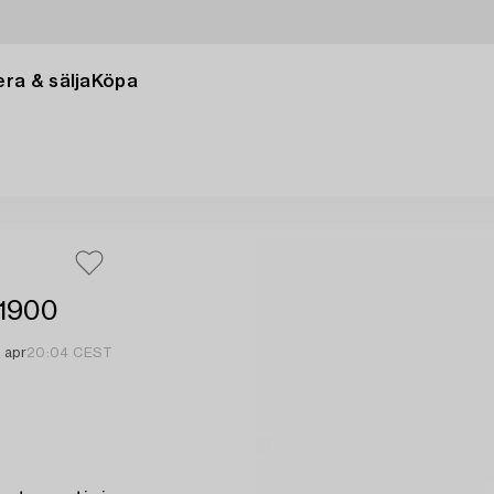
ra & sälja
Köpa
 1900
 apr
20:04 CEST