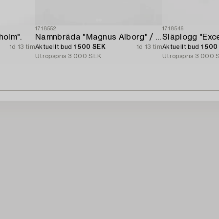
1718552
1718546
holm".
Namnbräda "Magnus Alborg" / "Veritas XXII Köbenhavn".
1d 13 tim
Aktuellt bud
1 500 SEK
1d 13 tim
Aktuellt bud
1 500
Utropspris
3 000 SEK
Utropspris
3 000 