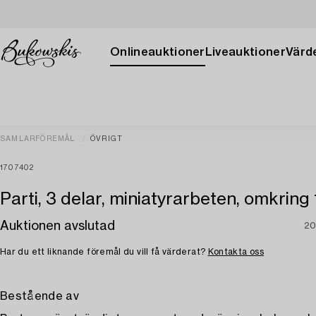
Onlineauktioner
Liveauktioner
Värde
SAMLARFÖREMÅL
ÖVRIGT
1707402
Parti, 3 delar, miniatyrarbeten, omkring
Auktionen avslutad
20
Har du ett liknande föremål du vill få värderat?
Kontakta oss
Bestående av