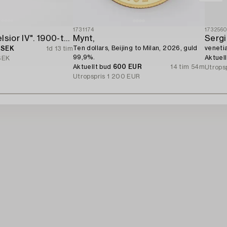
1731174
173256
Släplogg "Excelsior IV". 1900-talets mitt.
Mynt,
Sergi
Ten dollars, Beijing to Milan, 2026, guld
veneti
 SEK
1d 13 tim
99,9%.
Aktuel
SEK
Aktuellt bud
600 EUR
14 tim 54m
Utrops
Utropspris
1 200 EUR