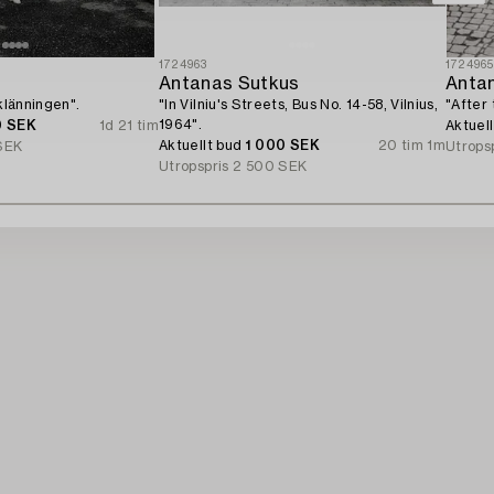
1724963
172496
Antanas Sutkus
Anta
 klänningen".
"In Vilniu's Streets, Bus No. 14-58, Vilnius,
"After 
1964".
0 SEK
1d 21 tim
Aktuel
Aktuellt bud
1 000 SEK
20 tim 1m
SEK
Utrops
Utropspris
2 500 SEK