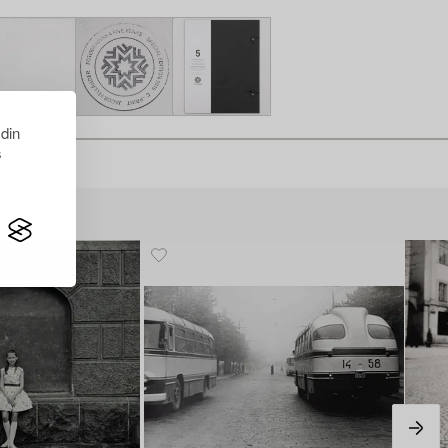
 din
s