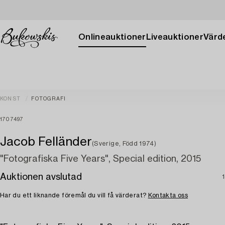
Onlineauktioner
Liveauktioner
Värde
KONST
FOTOGRAFI
1707497
Jacob Felländer
(Sverige, Född 1974)
"Fotografiska Five Years", Special edition, 2015
Auktionen avslutad
Har du ett liknande föremål du vill få värderat?
Kontakta oss