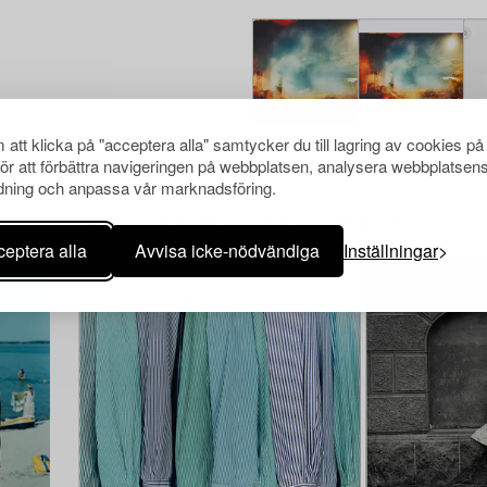
att klicka på "acceptera alla" samtycker du till lagring av cookies på
för att förbättra navigeringen på webbplatsen, analysera webbplatsen
ning och anpassa vår marknadsföring.
Andra har även tittat på
eptera alla
Avvisa icke-nödvändiga
Inställningar