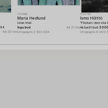
1721969
1727742
Maria Hedlund
Ismo Hölttö
Utan titel.
"Flickan i den vita
994.
Inga bud
4d 21 tim
Aktuellt bud
3 00
6d 20 tim
Utropspris
2 500 SEK
Utropspris
6 000 