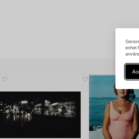
Genom 
enhet 
använd
Acc