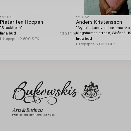
1732073
1724952
Pieter ten Hoopen
Anders Kristensson
"Stockholm".
"Agneta Lundvall, barnmorska,
Klagshamns strand, Skåne", 1
Inga bud
4d 21 tim
Inga bud
Utropspris
2 500 SEK
Utropspris
6 000 SEK