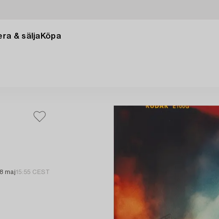
ra & sälja
Köpa
18 maj
15:55 CEST