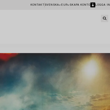
KONTAKT
SVENSKA
EUR
SKAPA KONTO
LOGGA IN