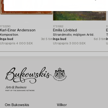
1732290
1731582
1
Karl-Einar Andersson
Emilia Lönblad
E
Komposition.
Strandmotiv, möjligen Arild.
T
Inga bud
3d 5 tim
Inga bud
6d 3 tim
I
Utropspris
4 000 SEK
Utropspris
3 000 SEK
U
Om Bukowskis
Villkor