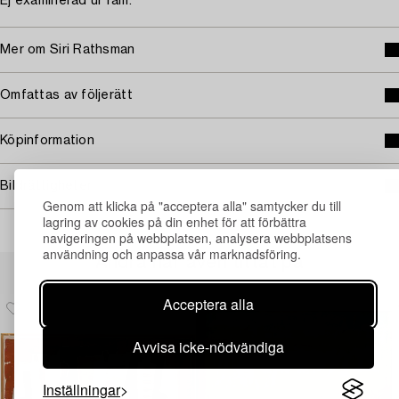
Ej examinerad ur ram.
Mer om Siri Rathsman
Omfattas av följerätt
Köpinformation
Bildrättigheter
Genom att klicka på "acceptera alla" samtycker du till
lagring av cookies på din enhet för att förbättra
navigeringen på webbplatsen, analysera webbplatsens
användning och anpassa vår marknadsföring.
Andra har även tittat på
Acceptera alla
Avvisa icke-nödvändiga
Inställningar