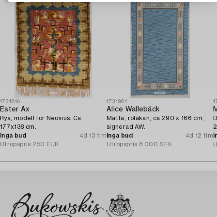
1731816
1731901
1
Ester Ax
Alice Wallebäck
M
Rya, modell för Neovius. Ca
Matta, rölakan, ca 290 x 166 cm,
D
177x138 cm.
signerad AW.
2
Inga bud
4d 13 tim
Inga bud
4d 12 tim
I
Utropspris
250 EUR
Utropspris
8 000 SEK
U