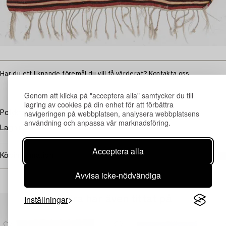
Har du ett liknande föremål du vill få värderat?
Kontakta oss
Genom att klicka på "acceptera alla" samtycker du till
lagring av cookies på din enhet för att förbättra
navigeringen på webbplatsen, analysera webbplatsens
Polykromt broderad.
användning och anpassa vår marknadsföring.
Lagningar.
Acceptera alla
Köpinformation
Avvisa icke-nödvändiga
Inställningar
Andra har även tittat på