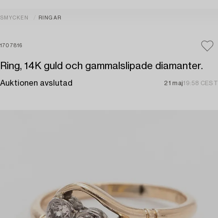
SMYCKEN
RINGAR
1707816
Ring, 14K guld och gammalslipade diamanter.
Auktionen avslutad
21 maj
19:58 CEST