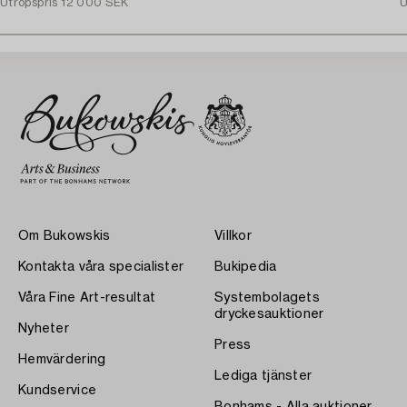
Utropspris
12 000 SEK
1
U
Om Bukowskis
Villkor
Kontakta våra specialister
Bukipedia
Våra Fine Art-resultat
Systembolagets
dryckesauktioner
Nyheter
Press
Hemvärdering
Lediga tjänster
Kundservice