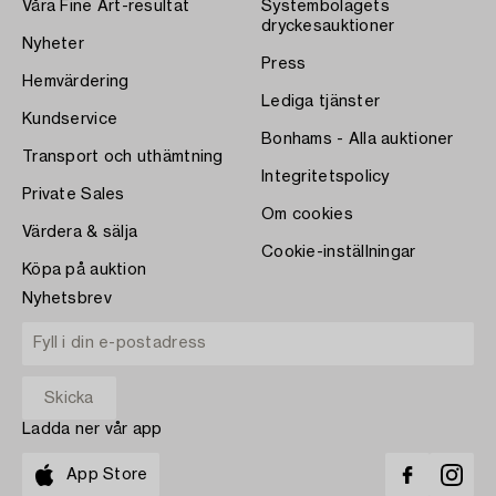
Våra Fine Art-resultat
Systembolagets
dryckesauktioner
Nyheter
Press
Hemvärdering
Lediga tjänster
Kundservice
Bonhams - Alla auktioner
Transport och uthämtning
Integritetspolicy
Private Sales
Om cookies
Värdera & sälja
Cookie-inställningar
Köpa på auktion
Nyhetsbrev
Ladda ner vår app
App Store