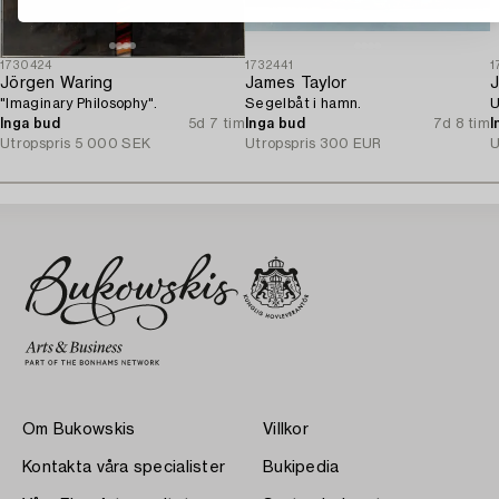
1730424
1732441
1
Jörgen Waring
James Taylor
J
"Imaginary Philosophy".
Segelbåt i hamn.
U
Inga bud
5d 7 tim
Inga bud
7d 8 tim
I
Utropspris
5 000 SEK
Utropspris
300 EUR
U
Om Bukowskis
Villkor
Kontakta våra specialister
Bukipedia