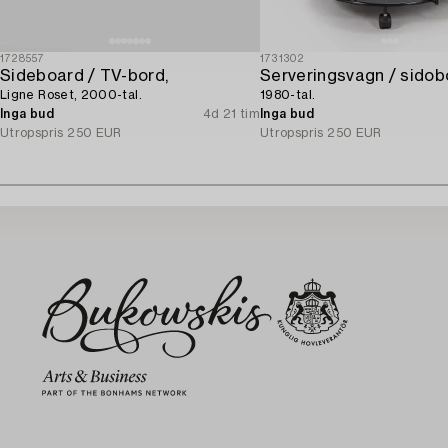
1728557
1731302
Sideboard / TV-bord,
Serveringsvagn / sidob
Ligne Roset, 2000-tal.
1980-tal.
Inga bud
4d 21 tim
Inga bud
Utropspris
250 EUR
Utropspris
250 EUR