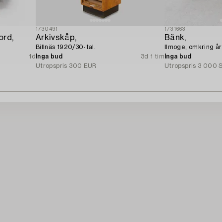
1730491
1731663
ord,
Arkivskåp,
Bänk,
Billnäs 1920/30-tal.
llmoge, omkring år
1d
Inga bud
3d 1 tim
Inga bud
Utropspris
300 EUR
Utropspris
3 000 