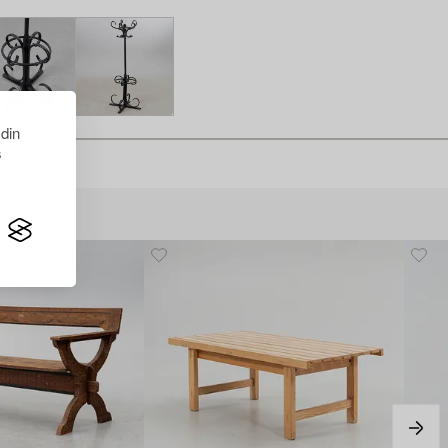
 din
s