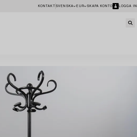
KONTAKT
SVENSKA
EUR
SKAPA KONTO
LOGGA IN