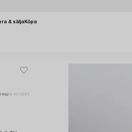
ra & sälja
Köpa
8 maj
14:40 CEST