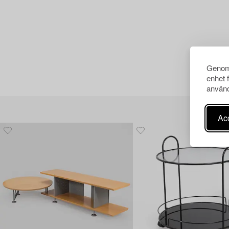
Genom 
enhet 
använd
Acc