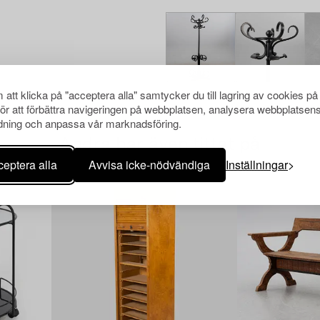
att klicka på "acceptera alla" samtycker du till lagring av cookies på
för att förbättra navigeringen på webbplatsen, analysera webbplatsen
ning och anpassa vår marknadsföring.
Andra har även tittat på
eptera alla
Avvisa icke-nödvändiga
Inställningar