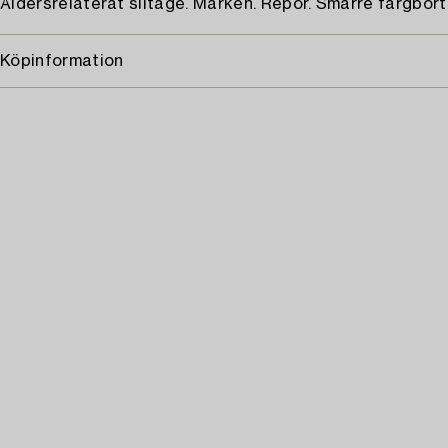
Åldersrelaterat slitage. Märken. Repor. Smärre färgbortfa
Köpinformation