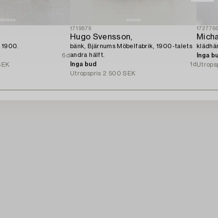
1719879
172776
Hugo Svensson,
 1900.
bänk, Bjärnums Möbelfabrik, 1900-talets
klädhä
andra hälft.
6d
Inga b
Inga bud
1d
SEK
Utrops
Utropspris
2 500 SEK