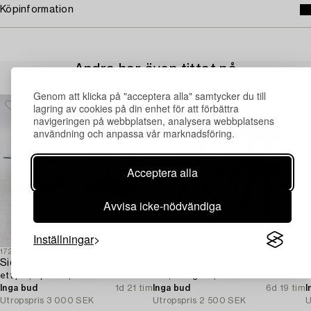
Köpinformation
Andra har även tittat på
Genom att klicka på "acceptera alla" samtycker du till
lagring av cookies på din enhet för att förbättra
navigeringen på webbplatsen, analysera webbplatsens
användning och anpassa vår marknadsföring.
Acceptera alla
Avvisa icke-nödvändiga
Inställningar
1729908
1730822
1
Sidobord,
Fällstolar,
B
ett par, Spanien, 1988.
4 st, Calligaris, Italien.
t
Inga bud
1d 21 tim
Inga bud
6d 19 tim
I
Utropspris
3 000 SEK
Utropspris
2 500 SEK
U