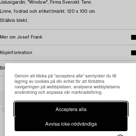
Jalusigardin, "Window", Firma Svenskt Tenn.
Linne, fodrad och etikettmärkt. 120 x 100 cm.
Ställvis blekt.
Mer om Josef Frank
Köpinformation
Bildrättigheter
Genom att klicka på "acceptera alla" samtycker du till
lagring av cookies på din enhet för att förbättra
navigeringen på webbplatsen, analysera webbplatsens
användning och anpassa vår marknadsföring.
Andra har även tittat på
Acceptera alla
Avvisa icke-nödvändiga