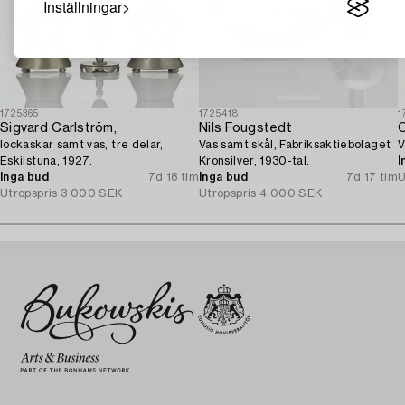
Inställningar
1725365
1725418
1
Sigvard Carlström,
Nils Fougstedt
C
lockaskar samt vas, tre delar,
Vas samt skål, Fabriksaktiebolaget
V
Eskilstuna, 1927.
Kronsilver, 1930-tal.
I
Inga bud
7d 18 tim
Inga bud
7d 17 tim
U
Utropspris
3 000 SEK
Utropspris
4 000 SEK