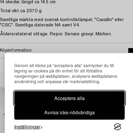
14 skedar, längd ca 14.5 cm
Total vikt ca 2370 g
Samtliga märkta med svensk kontrollstämpel, "Cavallin" eller
"CSC". Samtliga daterade N4 samt V4.
Åldersrelaterat slitage. Repor. Senare gravyr. Märken.
Köpinformation
Genom att klicka på "acceptera alla" samtycker du till
lagring av cookies på din enhet för att förbättra
navigeringen på webbplatsen, analysera webbplatsens
Andra har även tittat på
användning och anpassa vår marknadsföring.
Acceptera alla
Avvisa icke-nödvändiga
Inställningar