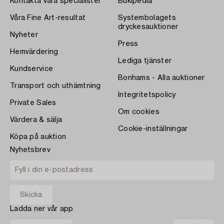
Kontakta våra specialister
Bukipedia
Våra Fine Art-resultat
Systembolagets
dryckesauktioner
Nyheter
Press
Hemvärdering
Lediga tjänster
Kundservice
Bonhams - Alla auktioner
Transport och uthämtning
Integritetspolicy
Private Sales
Om cookies
Värdera & sälja
Cookie-inställningar
Köpa på auktion
Nyhetsbrev
Ladda ner vår app