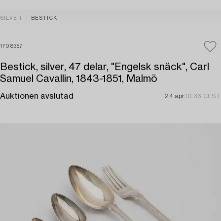
SILVER
BESTICK
1708357
Bestick, silver, 47 delar, "Engelsk snäck", Carl
Samuel Cavallin, 1843-1851, Malmö
Auktionen avslutad
24 apr
10:36 CEST