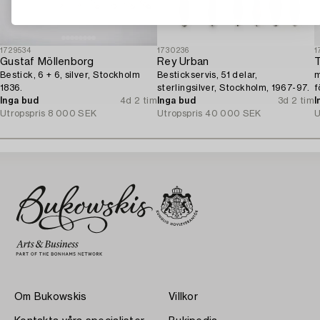
1729534
1730236
1
Gustaf Möllenborg
Rey Urban
T
Bestick, 6 + 6, silver, Stockholm
Bestickservis, 51 delar,
m
1836.
sterlingsilver, Stockholm, 1967-97.
f
Inga bud
4d 2 tim
Inga bud
3d 2 tim
1
I
Utropspris
8 000 SEK
Utropspris
40 000 SEK
U
Om Bukowskis
Villkor