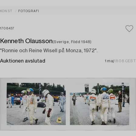
KONST
FOTOGRAFI
1708437
Kenneth Olausson
(Sverige, Född 1948)
"Ronnie och Reine Wisell på Monza, 1972".
Auktionen avslutad
1 maj
18:08 CEST