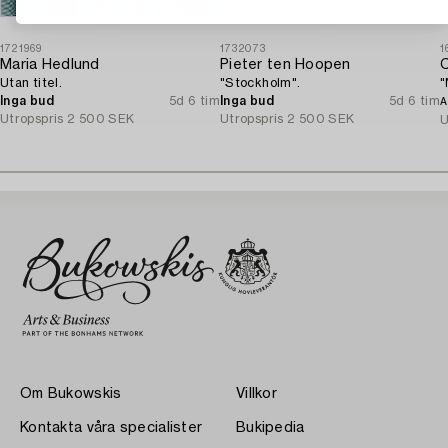
1721969
1732073
1
Maria Hedlund
Pieter ten Hoopen
C
Utan titel.
"Stockholm".
"
Inga bud
5d 6 tim
Inga bud
5d 6 tim
A
Utropspris
2 500 SEK
Utropspris
2 500 SEK
U
Om Bukowskis
Villkor
Kontakta våra specialister
Bukipedia