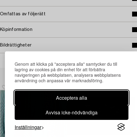
Omfattas av följerätt
Köpinformation
Bildrättigheter
Genom att klicka på "acceptera alla" samtycker du till
lagring av cookies på din enhet för att förbättra
Andra har även tittat på
navigeringen på webbplatsen, analysera webbplatsens
användning och anpassa vår marknadsföring.
Acceptera alla
Avvisa icke-nödvändiga
Inställningar