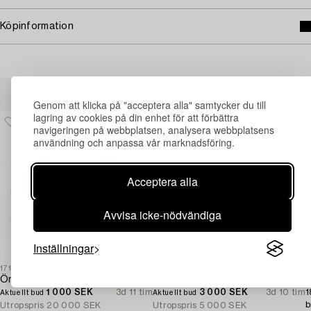
Köpinformation
Andra har även tittat på
Genom att klicka på "acceptera alla" samtycker du till
lagring av cookies på din enhet för att förbättra
navigeringen på webbplatsen, analysera webbplatsens
användning och anpassa vår marknadsföring.
Acceptera alla
Avvisa icke-nödvändiga
Inställningar
1717869
1684121
1
Örhängen 18K vitguld med opaler och åttkantslipade diamanter.
Örhängen 14K guld med briljantslipade diamanter.
1 000 SEK
3d 11 tim
3 000 SEK
3d 10 tim
1
Aktuellt bud
Aktuellt bud
b
Utropspris
20 000 SEK
Utropspris
5 000 SEK