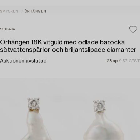
SMYCKEN
ÖRHÄNGEN
1708494
Örhängen 18K vitguld med odlade barocka
sötvattenspärlor och briljantslipade diamanter
Auktionen avslutad
28 apr
9:57 CEST