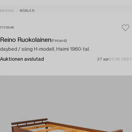
DESIGN
MÖBLER
1708548
Reino Ruokolainen
(Finland)
daybed / säng H-modell, Haimi 1960-tal.
Auktionen avslutad
27 apr
20:30 CEST