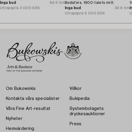
Inga bud
9d 6 tim
Bodafors, 1900-talets mitt.
f
Utropspris
3 000 SEK
Inga bud
3d 6 tim
I
Utropspris
6 000 SEK
U
Om Bukowskis
Villkor
Kontakta våra specialister
Bukipedia
Våra Fine Art-resultat
Systembolagets
dryckesauktioner
Nyheter
Press
Hemvärdering