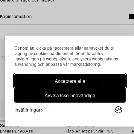
Smärre slitage och märken.
Köpinformation
Andra har även tittat på
Genom att klicka på "acceptera alla" samtycker du till
lagring av cookies på din enhet för att förbättra
navigeringen på webbplatsen, analysera webbplatsens
användning och anpassa vår marknadsföring.
Acceptera alla
Avvisa icke-nödvändiga
Inställningar
1691772
1730123
1
Sidobord,
Carl Malmsten
F
Brasilien, 1930-tal.
Fåtöljer, ett par, "Vår Fru",
e