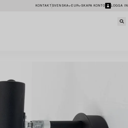
KONTAKT
SVENSKA
EUR
SKAPA KONTO
LOGGA IN