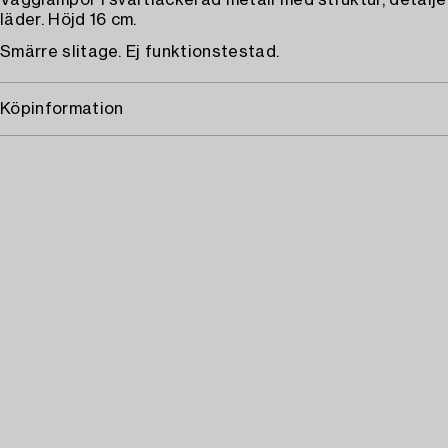
Vägglampor i svartlackerad metall med struktur, detaljer
läder. Höjd 16 cm.
Smärre slitage. Ej funktionstestad.
Köpinformation