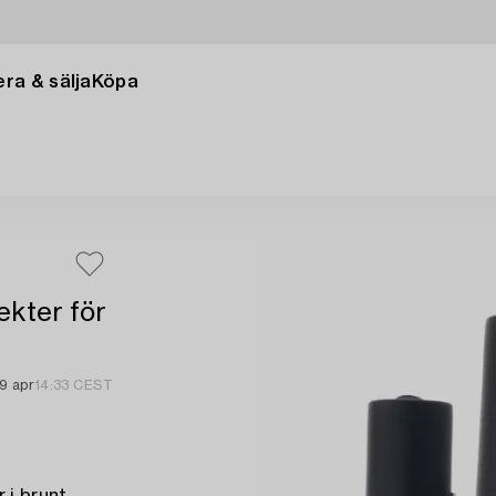
ra & sälja
Köpa
ekter för
19 apr
14:33 CEST