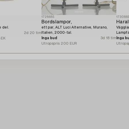
1728685
173086
Bordslampor,
Haral
 del.
ett par, ALT Luci Alternative, Murano,
Väggla
Italien, 2000-tal.
Lampfa
2d 20 tim
Inga bud
3d 18 tim
Inga b
SEK
Utropspris
200 EUR
Utrops