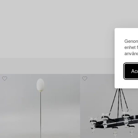
Genom 
enhet 
använd
Acc