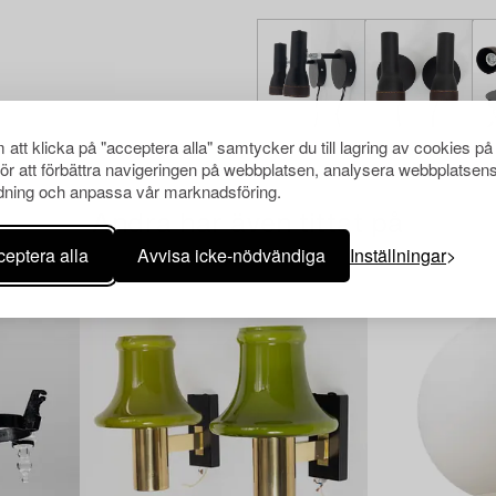
att klicka på "acceptera alla" samtycker du till lagring av cookies på
för att förbättra navigeringen på webbplatsen, analysera webbplatsen
ning och anpassa vår marknadsföring.
Andra har även tittat på
eptera alla
Avvisa icke-nödvändiga
Inställningar