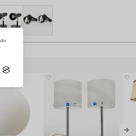
 din
s