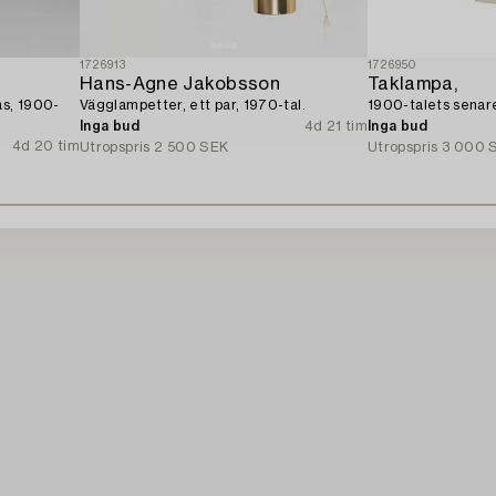
1726913
1726950
Hans-Agne Jakobsson
Taklampa,
as, 1900-
Vägglampetter, ett par, 1970-tal.
1900-talets senare
Inga bud
4d 21 tim
Inga bud
4d 20 tim
Utropspris
2 500 SEK
Utropspris
3 000 