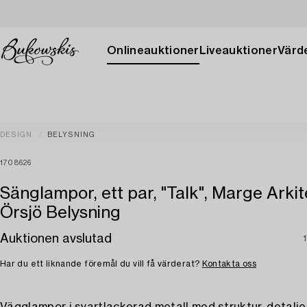
Onlineauktioner
Liveauktioner
Värde
DESIGN
BELYSNING
1708626
Sänglampor, ett par, "Talk", Marge Arkit
Örsjö Belysning
Auktionen avslutad
Har du ett liknande föremål du vill få värderat?
Kontakta oss