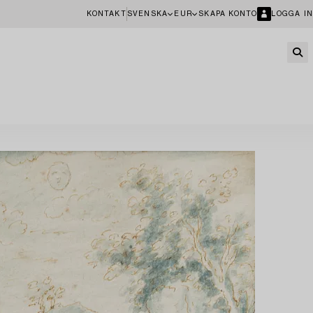
KONTAKT
SVENSKA
EUR
SKAPA KONTO
LOGGA IN