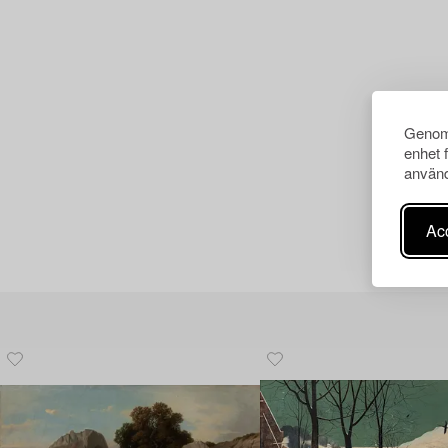
Genom 
enhet 
använd
Acc