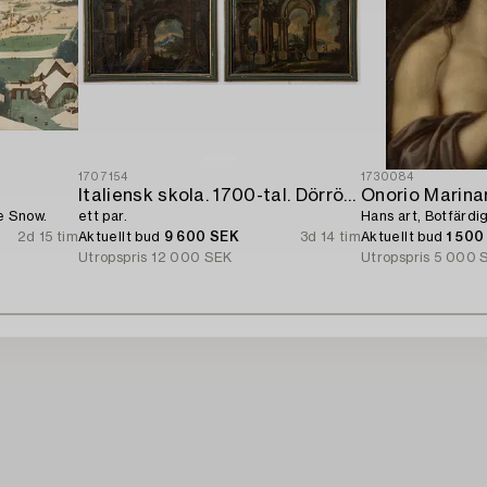
1707154
1730084
Italiensk skola. 1700-tal. Dörröverstycken,
Onorio Marinar
e Snow.
ett par.
Hans art, Botfärd
2d 15 tim
Aktuellt bud
9 600 SEK
3d 14 tim
Aktuellt bud
1 500
Utropspris
12 000 SEK
Utropspris
5 000 