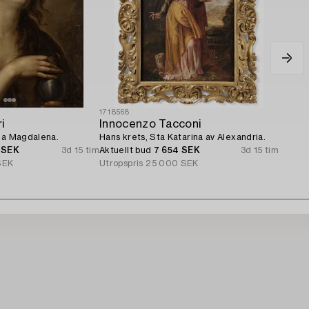
1718568
i
Innocenzo Tacconi
iga Magdalena.
Hans krets, Sta Katarina av Alexandria.
 SEK
3d 15 tim
Aktuellt bud
7 654 SEK
3d 15 tim
SEK
Utropspris
25 000 SEK