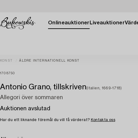
Onlineauktioner
Liveauktioner
Värde
KONST
ÄLDRE INTERNATIONELL KONST
1708750
Antonio Grano, tillskriven
(Italien, 1669-1718)
Allegori över sommaren
Auktionen avslutad
Har du ett liknande föremål du vill få värderat?
Kontakta oss