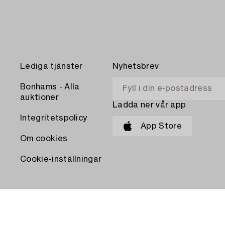
Lediga tjänster
Nyhetsbrev
Bonhams - Alla
auktioner
Ladda ner vår app
Integritetspolicy
App Store
Om cookies
Cookie-inställningar