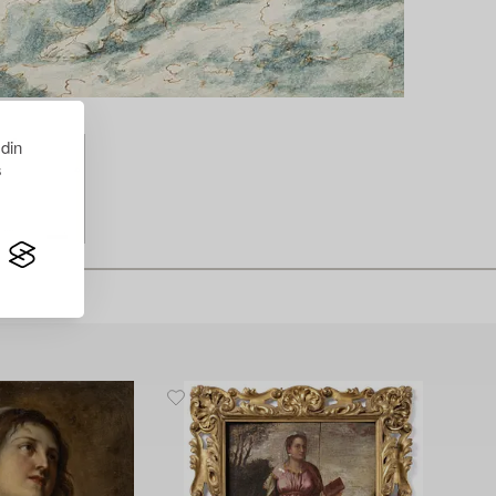
 din
s