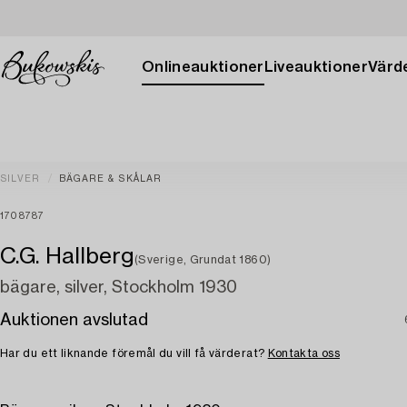
Onlineauktioner
Liveauktioner
Värde
SILVER
BÄGARE & SKÅLAR
1708787
C.G. Hallberg
(Sverige, Grundat 1860)
bägare, silver, Stockholm 1930
Auktionen avslutad
Har du ett liknande föremål du vill få värderat?
Kontakta oss