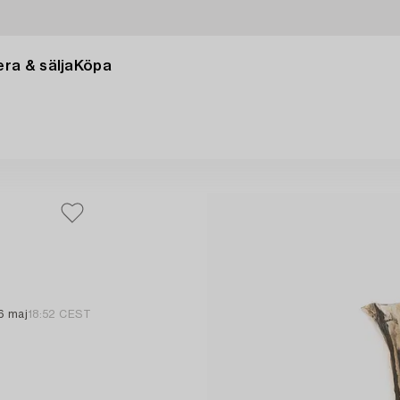
ra & sälja
Köpa
6 maj
18:52 CEST