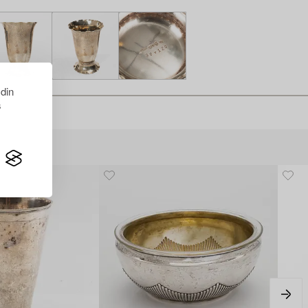
 din
s