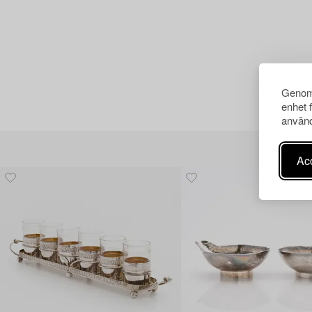
Genom 
enhet 
använd
Acc