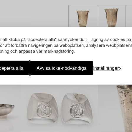
att klicka på "acceptera alla" samtycker du till lagring av cookies på
för att förbättra navigeringen på webbplatsen, analysera webbplatsen
ning och anpassa vår marknadsföring.
Andra har även tittat på
eptera alla
Avvisa icke-nödvändiga
Inställningar