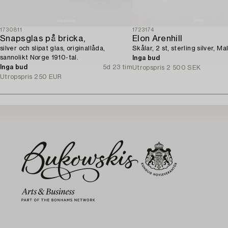
1730811
1723174
Snapsglas på bricka,
Elon Arenhill
silver och slipat glas, originallåda,
Skålar, 2 st, sterling silver, M
sannolikt Norge 1910-tal.
Inga bud
Inga bud
5d 23 tim
Utropspris
2 500 SEK
Utropspris
250 EUR