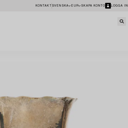
KONTAKT
SVENSKA
EUR
SKAPA KONTO
LOGGA IN