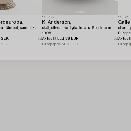
1732172
1729315
ordeuropa,
K. Anderson,
Galle
arstämpel, sannolikt
skål, silver, med glasinsats, Stockholm
sterli
1908.
Europa
0 SEK
5d
Aktuellt bud
36 EUR
5d
Aktuel
 SEK
Utropspris
500 EUR
Utrops