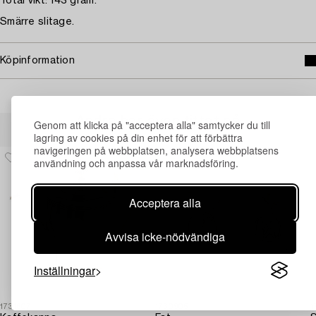
Total vikt: 143 gram.
Smärre slitage.
Köpinformation
Andra har även tittat på
Genom att klicka på "acceptera alla" samtycker du till
lagring av cookies på din enhet för att förbättra
navigeringen på webbplatsen, analysera webbplatsens
användning och anpassa vår marknadsföring.
Acceptera alla
Avvisa icke-nödvändiga
Inställningar
1731607
1730905
1