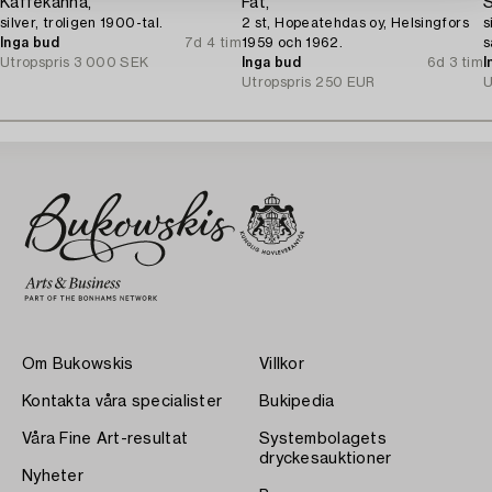
Kaffekanna,
Fat,
S
silver, troligen 1900-tal.
2 st, Hopeatehdas oy, Helsingfors
s
Inga bud
7d 4 tim
1959 och 1962.
s
Utropspris
3 000 SEK
Inga bud
6d 3 tim
I
Utropspris
250 EUR
U
Om Bukowskis
Villkor
Kontakta våra specialister
Bukipedia
Våra Fine Art-resultat
Systembolagets
dryckesauktioner
Nyheter