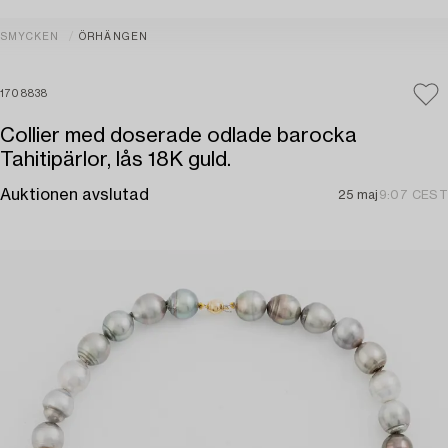
SMYCKEN
ÖRHÄNGEN
1708838
Collier med doserade odlade barocka
Tahitipärlor, lås 18K guld.
Auktionen avslutad
25 maj
9:07 CEST