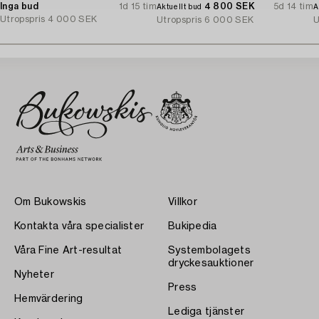
Inga bud
1d 15 tim
4 800 SEK
5d 14 tim
Aktuellt bud
A
Utropspris
4 000 SEK
Utropspris
6 000 SEK
U
Om Bukowskis
Villkor
Kontakta våra specialister
Bukipedia
Våra Fine Art-resultat
Systembolagets
dryckesauktioner
Nyheter
Press
Hemvärdering
Lediga tjänster