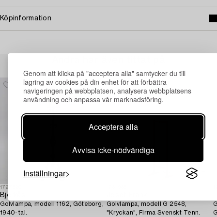
Köpinformation
Andra har även tittat på
Genom att klicka på "acceptera alla" samtycker du till
lagring av cookies på din enhet för att förbättra
navigeringen på webbplatsen, analysera webbplatsens
användning och anpassa vår marknadsföring.
Acceptera alla
Avvisa icke-nödvändiga
Inställningar
1727620
1731936
1
Bjerkås
Josef Frank
T
Golvlampa, modell 1162, Göteborg,
Golvlampa, modell G 2548,
G
1940-tal.
"Kryckan", Firma Svenskt Tenn.
G