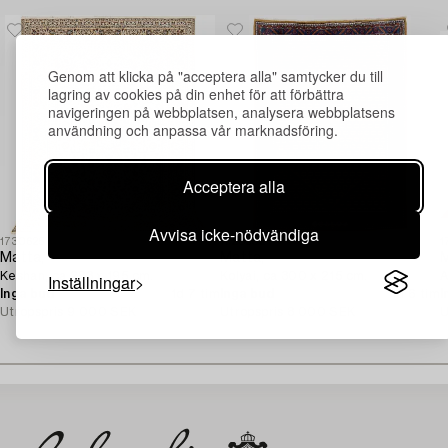
Genom att klicka på "acceptera alla" samtycker du till
lagring av cookies på din enhet för att förbättra
navigeringen på webbplatsen, analysera webbplatsens
användning och anpassa vår marknadsföring.
Acceptera alla
Avvisa icke-nödvändiga
1730625
1728502
1
Matta,
Matta,
M
Keshan, ca 283 x 195 cm.
Kolyai, ca 300 x 215 cm.
A
Inställningar
Inga bud
1d 7 tim
Inga bud
1d 6 tim
I
Utropspris
9 000 SEK
Utropspris
8 000 SEK
U